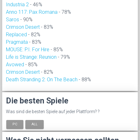
Industria 2
- 46%
Anno 117: Pax Romana
- 78%
Saros
- 90%
Crimson Desert
- 83%
Replaced
- 82%
Pragmata
- 83%
MOUSE: P.I. For Hire
- 85%
Life is Strange: Reunion
- 79%
Avowed
- 85%
Crimson Desert
- 82%
Death Stranding 2: On The Beach
- 88%
Die besten Spiele
Was sind die besten Spiele auf jeder Plattform? ?
PC
ALL