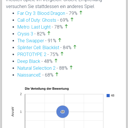
versuchen Sie stattdessen ein anderes Spiel.
north
Far Cry 3: Blood Dragon
- 79%
north
Call of Duty: Ghosts
- 69%
north
Metro: Last Light
- 78%
north
Crysis 3
- 82%
north
The Swapper
- 91%
north
Splinter Cell: Blacklist
- 84%
north
PROTOTYPE 2
- 75%
north
Deep Black
- 48%
north
Natural Selection 2
- 88%
north
NaissanceE
- 68%
Die Verteilung der Bewertung
2
48
Anzahl
1
48
48