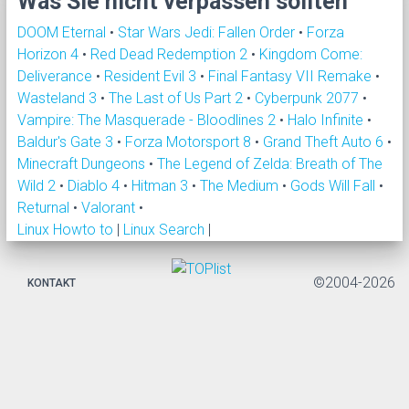
Was Sie nicht verpassen sollten
DOOM Eternal
•
Star Wars Jedi: Fallen Order
•
Forza
Horizon 4
•
Red Dead Redemption 2
•
Kingdom Come:
Deliverance
•
Resident Evil 3
•
Final Fantasy VII Remake
•
Wasteland 3
•
The Last of Us Part 2
•
Cyberpunk 2077
•
Vampire: The Masquerade - Bloodlines 2
•
Halo Infinite
•
Baldur's Gate 3
•
Forza Motorsport 8
•
Grand Theft Auto 6
•
Minecraft Dungeons
•
The Legend of Zelda: Breath of The
Wild 2
•
Diablo 4
•
Hitman 3
•
The Medium
•
Gods Will Fall
•
Returnal
•
Valorant
•
Linux Howto to
|
Linux Search
|
©2004-2026
KONTAKT