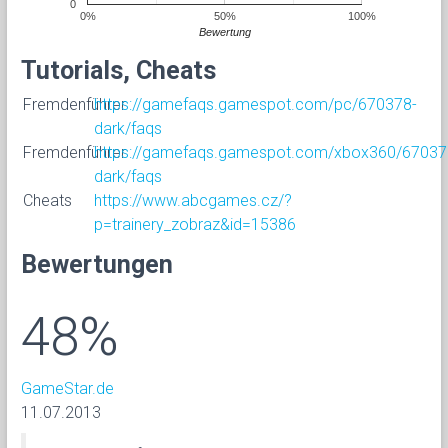
0
0%
50%
100%
Bewertung
Tutorials, Cheats
Fremdenführer
https://gamefaqs.gamespot.com/pc/670378-
dark/faqs
Fremdenführer
https://gamefaqs.gamespot.com/xbox360/67037
dark/faqs
Cheats
https://www.abcgames.cz/?
p=trainery_zobraz&id=15386
Bewertungen
48%
GameStar.de
11.07.2013