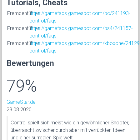
Tutorials, Cheats
Fremdenführer
https://gamefaqs.gamespot.com/pc/241193-
control/faqs
Fremdenführer
https://gamefaqs.gamespot.com/ps4/241157-
control/faqs
Fremdenführer
https://gamefaqs.gamespot.com/xboxone/24129
control/faqs
Bewertungen
79%
GameStar.de
28.08.2020
Control spielt sich meist wie ein gewöhnlicher Shooter,
überrascht zwischendurch aber mit verrückten Ideen
und einer surrealen Spielwelt.