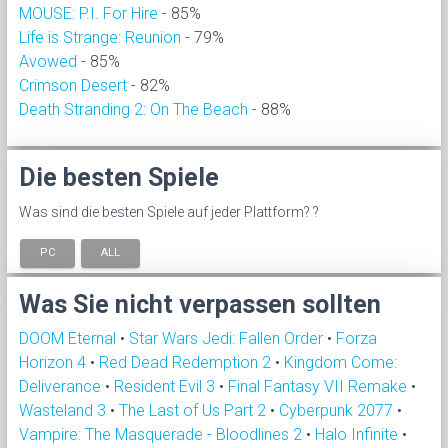
MOUSE: P.I. For Hire
- 85%
Life is Strange: Reunion
- 79%
Avowed
- 85%
Crimson Desert
- 82%
Death Stranding 2: On The Beach
- 88%
Die besten Spiele
Was sind die besten Spiele auf jeder Plattform? ?
PC
ALL
Was Sie nicht verpassen sollten
DOOM Eternal
•
Star Wars Jedi: Fallen Order
•
Forza
Horizon 4
•
Red Dead Redemption 2
•
Kingdom Come:
Deliverance
•
Resident Evil 3
•
Final Fantasy VII Remake
•
Wasteland 3
•
The Last of Us Part 2
•
Cyberpunk 2077
•
Vampire: The Masquerade - Bloodlines 2
•
Halo Infinite
•