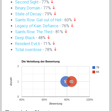
south
Second Sight
- 77%
south
Binary Domain
- 77%
south
State of Decay
- 79%
south
Saints Row: Gat out of Hell
- 60%
south
Legacy of Kain: Defiance
- 76%
south
Saints Row: The Third
- 81%
south
Deep Black
- 48%
south
Resident Evil 6
- 71%
south
Total overdose
- 78%
Die Verteilung der Bewertung
2
79
84
Anzahl
1
79
79
84
84
0
40%
60%
80%
100%
Bewertung