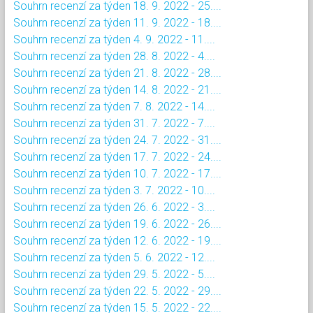
Souhrn recenzí za týden 18. 9. 2022 - 25....
Souhrn recenzí za týden 11. 9. 2022 - 18....
Souhrn recenzí za týden 4. 9. 2022 - 11....
Souhrn recenzí za týden 28. 8. 2022 - 4....
Souhrn recenzí za týden 21. 8. 2022 - 28....
Souhrn recenzí za týden 14. 8. 2022 - 21....
Souhrn recenzí za týden 7. 8. 2022 - 14....
Souhrn recenzí za týden 31. 7. 2022 - 7....
Souhrn recenzí za týden 24. 7. 2022 - 31....
Souhrn recenzí za týden 17. 7. 2022 - 24....
Souhrn recenzí za týden 10. 7. 2022 - 17....
Souhrn recenzí za týden 3. 7. 2022 - 10....
Souhrn recenzí za týden 26. 6. 2022 - 3....
Souhrn recenzí za týden 19. 6. 2022 - 26....
Souhrn recenzí za týden 12. 6. 2022 - 19....
Souhrn recenzí za týden 5. 6. 2022 - 12....
Souhrn recenzí za týden 29. 5. 2022 - 5....
Souhrn recenzí za týden 22. 5. 2022 - 29....
Souhrn recenzí za týden 15. 5. 2022 - 22....