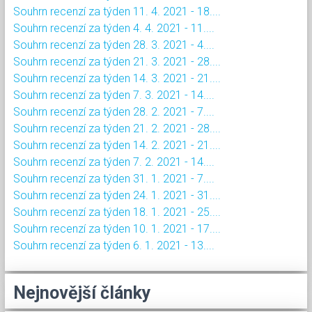
Souhrn recenzí za týden 11. 4. 2021 - 18....
Souhrn recenzí za týden 4. 4. 2021 - 11....
Souhrn recenzí za týden 28. 3. 2021 - 4....
Souhrn recenzí za týden 21. 3. 2021 - 28....
Souhrn recenzí za týden 14. 3. 2021 - 21....
Souhrn recenzí za týden 7. 3. 2021 - 14....
Souhrn recenzí za týden 28. 2. 2021 - 7....
Souhrn recenzí za týden 21. 2. 2021 - 28....
Souhrn recenzí za týden 14. 2. 2021 - 21....
Souhrn recenzí za týden 7. 2. 2021 - 14....
Souhrn recenzí za týden 31. 1. 2021 - 7....
Souhrn recenzí za týden 24. 1. 2021 - 31....
Souhrn recenzí za týden 18. 1. 2021 - 25....
Souhrn recenzí za týden 10. 1. 2021 - 17....
Souhrn recenzí za týden 6. 1. 2021 - 13....
Nejnovější články