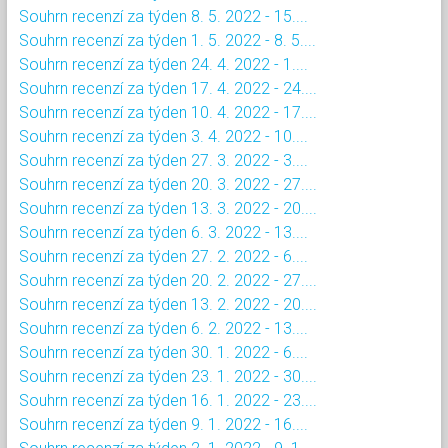
Souhrn recenzí za týden 8. 5. 2022 - 15....
Souhrn recenzí za týden 1. 5. 2022 - 8. 5....
Souhrn recenzí za týden 24. 4. 2022 - 1....
Souhrn recenzí za týden 17. 4. 2022 - 24....
Souhrn recenzí za týden 10. 4. 2022 - 17....
Souhrn recenzí za týden 3. 4. 2022 - 10....
Souhrn recenzí za týden 27. 3. 2022 - 3....
Souhrn recenzí za týden 20. 3. 2022 - 27....
Souhrn recenzí za týden 13. 3. 2022 - 20....
Souhrn recenzí za týden 6. 3. 2022 - 13....
Souhrn recenzí za týden 27. 2. 2022 - 6....
Souhrn recenzí za týden 20. 2. 2022 - 27....
Souhrn recenzí za týden 13. 2. 2022 - 20....
Souhrn recenzí za týden 6. 2. 2022 - 13....
Souhrn recenzí za týden 30. 1. 2022 - 6....
Souhrn recenzí za týden 23. 1. 2022 - 30....
Souhrn recenzí za týden 16. 1. 2022 - 23....
Souhrn recenzí za týden 9. 1. 2022 - 16....