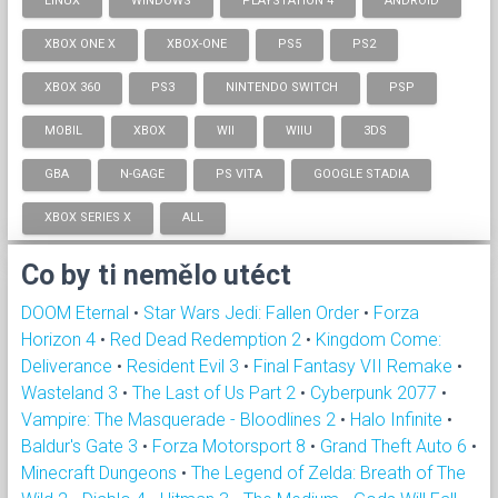
LINUX
WINDOWS
PLAYSTATION 4
ANDROID
XBOX ONE X
XBOX-ONE
PS5
PS2
XBOX 360
PS3
NINTENDO SWITCH
PSP
MOBIL
XBOX
WII
WIIU
3DS
GBA
N-GAGE
PS VITA
GOOGLE STADIA
XBOX SERIES X
ALL
Co by ti nemělo utéct
DOOM Eternal
•
Star Wars Jedi: Fallen Order
•
Forza
Horizon 4
•
Red Dead Redemption 2
•
Kingdom Come:
Deliverance
•
Resident Evil 3
•
Final Fantasy VII Remake
•
Wasteland 3
•
The Last of Us Part 2
•
Cyberpunk 2077
•
Vampire: The Masquerade - Bloodlines 2
•
Halo Infinite
•
Baldur's Gate 3
•
Forza Motorsport 8
•
Grand Theft Auto 6
•
Minecraft Dungeons
•
The Legend of Zelda: Breath of The