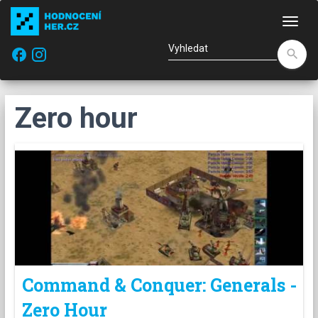
Nav
facebook
search
Zero hour
Command & Conquer: Generals -
Zero Hour