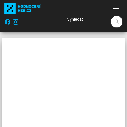
Nav
facebook
search