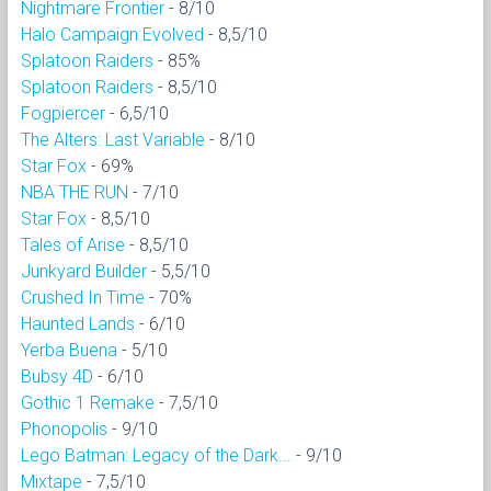
Nightmare Frontier
- 8/10
Halo Campaign Evolved
- 8,5/10
Splatoon Raiders
- 85%
Splatoon Raiders
- 8,5/10
Fogpiercer
- 6,5/10
The Alters: Last Variable
- 8/10
Star Fox
- 69%
NBA THE RUN
- 7/10
Star Fox
- 8,5/10
Tales of Arise
- 8,5/10
Junkyard Builder
- 5,5/10
Crushed In Time
- 70%
Haunted Lands
- 6/10
Yerba Buena
- 5/10
Bubsy 4D
- 6/10
Gothic 1 Remake
- 7,5/10
Phonopolis
- 9/10
Lego Batman: Legacy of the Dark...
- 9/10
Mixtape
- 7,5/10