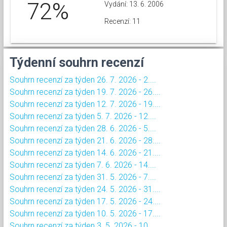
72%
Vydání: 13. 6. 2006
Recenzí: 11
Týdenní souhrn recenzí
Souhrn recenzí za týden 26. 7. 2026 - 2....
Souhrn recenzí za týden 19. 7. 2026 - 26....
Souhrn recenzí za týden 12. 7. 2026 - 19....
Souhrn recenzí za týden 5. 7. 2026 - 12....
Souhrn recenzí za týden 28. 6. 2026 - 5....
Souhrn recenzí za týden 21. 6. 2026 - 28....
Souhrn recenzí za týden 14. 6. 2026 - 21....
Souhrn recenzí za týden 7. 6. 2026 - 14....
Souhrn recenzí za týden 31. 5. 2026 - 7....
Souhrn recenzí za týden 24. 5. 2026 - 31....
Souhrn recenzí za týden 17. 5. 2026 - 24....
Souhrn recenzí za týden 10. 5. 2026 - 17....
Souhrn recenzí za týden 3. 5. 2026 - 10....