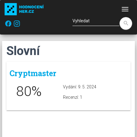
Nav
facebook
search
Slovní
Cryptmaster
80%
Vydání: 9. 5. 2024
Recenzí: 1