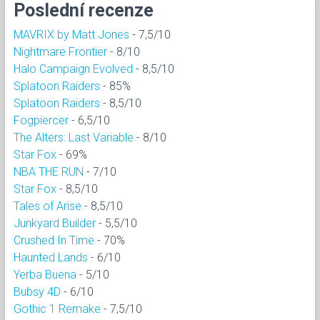
Poslední recenze
MAVRIX by Matt Jones
- 7,5/10
Nightmare Frontier
- 8/10
Halo Campaign Evolved
- 8,5/10
Splatoon Raiders
- 85%
Splatoon Raiders
- 8,5/10
Fogpiercer
- 6,5/10
The Alters: Last Variable
- 8/10
Star Fox
- 69%
NBA THE RUN
- 7/10
Star Fox
- 8,5/10
Tales of Arise
- 8,5/10
Junkyard Builder
- 5,5/10
Crushed In Time
- 70%
Haunted Lands
- 6/10
Yerba Buena
- 5/10
Bubsy 4D
- 6/10
Gothic 1 Remake
- 7,5/10