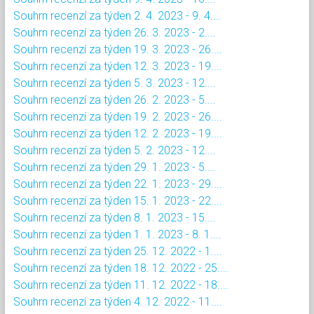
Souhrn recenzí za týden 2. 4. 2023 - 9. 4....
Souhrn recenzí za týden 26. 3. 2023 - 2....
Souhrn recenzí za týden 19. 3. 2023 - 26....
Souhrn recenzí za týden 12. 3. 2023 - 19....
Souhrn recenzí za týden 5. 3. 2023 - 12....
Souhrn recenzí za týden 26. 2. 2023 - 5....
Souhrn recenzí za týden 19. 2. 2023 - 26....
Souhrn recenzí za týden 12. 2. 2023 - 19....
Souhrn recenzí za týden 5. 2. 2023 - 12....
Souhrn recenzí za týden 29. 1. 2023 - 5....
Souhrn recenzí za týden 22. 1. 2023 - 29....
Souhrn recenzí za týden 15. 1. 2023 - 22....
Souhrn recenzí za týden 8. 1. 2023 - 15....
Souhrn recenzí za týden 1. 1. 2023 - 8. 1....
Souhrn recenzí za týden 25. 12. 2022 - 1....
Souhrn recenzí za týden 18. 12. 2022 - 25....
Souhrn recenzí za týden 11. 12. 2022 - 18....
Souhrn recenzí za týden 4. 12. 2022 - 11....