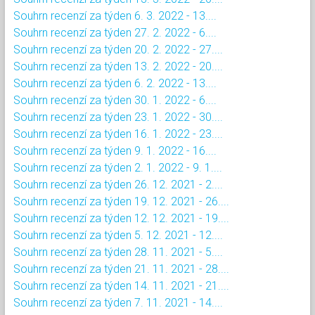
Souhrn recenzí za týden 6. 3. 2022 - 13....
Souhrn recenzí za týden 27. 2. 2022 - 6....
Souhrn recenzí za týden 20. 2. 2022 - 27....
Souhrn recenzí za týden 13. 2. 2022 - 20....
Souhrn recenzí za týden 6. 2. 2022 - 13....
Souhrn recenzí za týden 30. 1. 2022 - 6....
Souhrn recenzí za týden 23. 1. 2022 - 30....
Souhrn recenzí za týden 16. 1. 2022 - 23....
Souhrn recenzí za týden 9. 1. 2022 - 16....
Souhrn recenzí za týden 2. 1. 2022 - 9. 1....
Souhrn recenzí za týden 26. 12. 2021 - 2....
Souhrn recenzí za týden 19. 12. 2021 - 26....
Souhrn recenzí za týden 12. 12. 2021 - 19....
Souhrn recenzí za týden 5. 12. 2021 - 12....
Souhrn recenzí za týden 28. 11. 2021 - 5....
Souhrn recenzí za týden 21. 11. 2021 - 28....
Souhrn recenzí za týden 14. 11. 2021 - 21....
Souhrn recenzí za týden 7. 11. 2021 - 14....