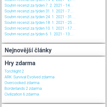
Souhrn recenzí za týden 7. 2. 2021 - 14....
Souhrn recenzí za týden 31. 1. 2021 - 7....
Souhrn recenzí za týden 24. 1. 2021 - 31....
Souhrn recenzí za týden 18. 1. 2021 - 25....
Souhrn recenzí za týden 10. 1. 2021 - 17....
Souhrn recenzí za týden 6. 1. 2021 - 13....
Nejnovější články
Hry zdarma
Torchlight 2
ARK: Survival Evolved zdarma
Overcooked zdarma
Borderlands 2 zdarma
Civilization 6 zdarma