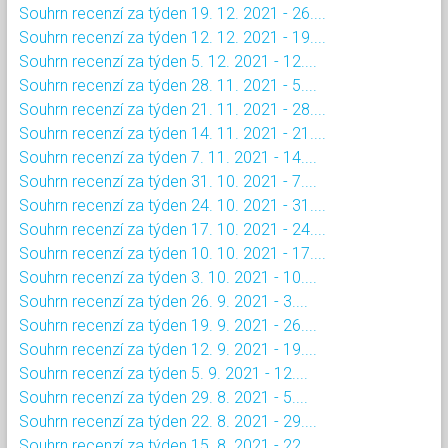
Souhrn recenzí za týden 19. 12. 2021 - 26....
Souhrn recenzí za týden 12. 12. 2021 - 19....
Souhrn recenzí za týden 5. 12. 2021 - 12....
Souhrn recenzí za týden 28. 11. 2021 - 5....
Souhrn recenzí za týden 21. 11. 2021 - 28....
Souhrn recenzí za týden 14. 11. 2021 - 21....
Souhrn recenzí za týden 7. 11. 2021 - 14....
Souhrn recenzí za týden 31. 10. 2021 - 7....
Souhrn recenzí za týden 24. 10. 2021 - 31....
Souhrn recenzí za týden 17. 10. 2021 - 24....
Souhrn recenzí za týden 10. 10. 2021 - 17....
Souhrn recenzí za týden 3. 10. 2021 - 10....
Souhrn recenzí za týden 26. 9. 2021 - 3....
Souhrn recenzí za týden 19. 9. 2021 - 26....
Souhrn recenzí za týden 12. 9. 2021 - 19....
Souhrn recenzí za týden 5. 9. 2021 - 12....
Souhrn recenzí za týden 29. 8. 2021 - 5....
Souhrn recenzí za týden 22. 8. 2021 - 29....
Souhrn recenzí za týden 15. 8. 2021 - 22....