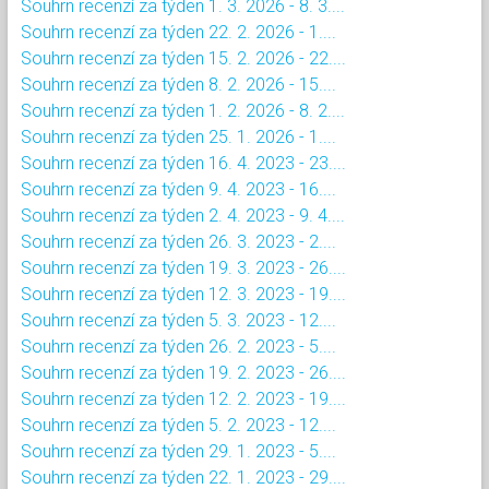
Souhrn recenzí za týden 1. 3. 2026 - 8. 3....
Souhrn recenzí za týden 22. 2. 2026 - 1....
Souhrn recenzí za týden 15. 2. 2026 - 22....
Souhrn recenzí za týden 8. 2. 2026 - 15....
Souhrn recenzí za týden 1. 2. 2026 - 8. 2....
Souhrn recenzí za týden 25. 1. 2026 - 1....
Souhrn recenzí za týden 16. 4. 2023 - 23....
Souhrn recenzí za týden 9. 4. 2023 - 16....
Souhrn recenzí za týden 2. 4. 2023 - 9. 4....
Souhrn recenzí za týden 26. 3. 2023 - 2....
Souhrn recenzí za týden 19. 3. 2023 - 26....
Souhrn recenzí za týden 12. 3. 2023 - 19....
Souhrn recenzí za týden 5. 3. 2023 - 12....
Souhrn recenzí za týden 26. 2. 2023 - 5....
Souhrn recenzí za týden 19. 2. 2023 - 26....
Souhrn recenzí za týden 12. 2. 2023 - 19....
Souhrn recenzí za týden 5. 2. 2023 - 12....
Souhrn recenzí za týden 29. 1. 2023 - 5....
Souhrn recenzí za týden 22. 1. 2023 - 29....