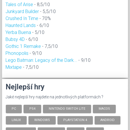
Tales of Arise
- 8,5/10
Junkyard Builder
- 5,5/10
Crushed In Time
- 70%
Haunted Lands
- 6/10
Yerba Buena
- 5/10
Bubsy 4D
- 6/10
Gothic 1 Remake
- 7,5/10
Phonopolis
- 9/10
Lego Batman: Legacy of the Dark...
- 9/10
Mixtape
- 7,5/10
Nejlepší hry
Jaké nejlepší hry najdete na jednotlivých platformách ?
PC
PS4
NINTENDO SWITCH LITE
MACOS
LINUX
WINDOWS
PLAYSTATION 4
ANDROID