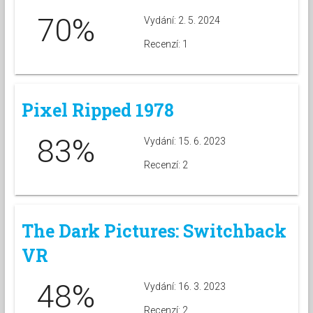
70%
Vydání: 2. 5. 2024
Recenzí: 1
Pixel Ripped 1978
83%
Vydání: 15. 6. 2023
Recenzí: 2
The Dark Pictures: Switchback
VR
48%
Vydání: 16. 3. 2023
Recenzí: 2