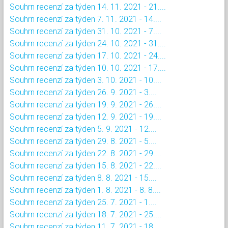
Souhrn recenzí za týden 14. 11. 2021 - 21....
Souhrn recenzí za týden 7. 11. 2021 - 14....
Souhrn recenzí za týden 31. 10. 2021 - 7....
Souhrn recenzí za týden 24. 10. 2021 - 31....
Souhrn recenzí za týden 17. 10. 2021 - 24....
Souhrn recenzí za týden 10. 10. 2021 - 17....
Souhrn recenzí za týden 3. 10. 2021 - 10....
Souhrn recenzí za týden 26. 9. 2021 - 3....
Souhrn recenzí za týden 19. 9. 2021 - 26....
Souhrn recenzí za týden 12. 9. 2021 - 19....
Souhrn recenzí za týden 5. 9. 2021 - 12....
Souhrn recenzí za týden 29. 8. 2021 - 5....
Souhrn recenzí za týden 22. 8. 2021 - 29....
Souhrn recenzí za týden 15. 8. 2021 - 22....
Souhrn recenzí za týden 8. 8. 2021 - 15....
Souhrn recenzí za týden 1. 8. 2021 - 8. 8....
Souhrn recenzí za týden 25. 7. 2021 - 1....
Souhrn recenzí za týden 18. 7. 2021 - 25....
Souhrn recenzí za týden 11. 7. 2021 - 18....