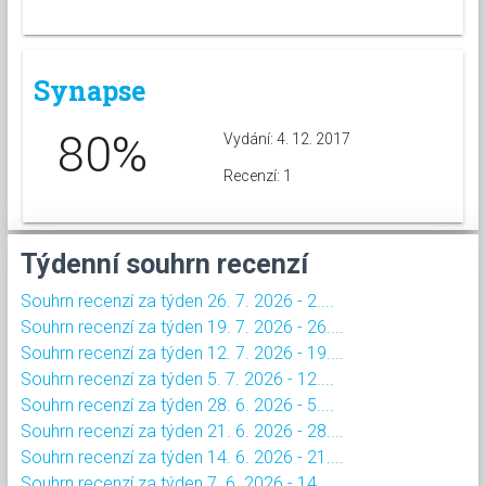
Synapse
80%
Vydání: 4. 12. 2017
Recenzí: 1
Týdenní souhrn recenzí
Souhrn recenzí za týden 26. 7. 2026 - 2....
Souhrn recenzí za týden 19. 7. 2026 - 26....
Souhrn recenzí za týden 12. 7. 2026 - 19....
Souhrn recenzí za týden 5. 7. 2026 - 12....
Souhrn recenzí za týden 28. 6. 2026 - 5....
Souhrn recenzí za týden 21. 6. 2026 - 28....
Souhrn recenzí za týden 14. 6. 2026 - 21....
Souhrn recenzí za týden 7. 6. 2026 - 14....