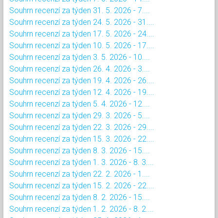
Souhrn recenzí za týden 31. 5. 2026 - 7....
Souhrn recenzí za týden 24. 5. 2026 - 31....
Souhrn recenzí za týden 17. 5. 2026 - 24....
Souhrn recenzí za týden 10. 5. 2026 - 17....
Souhrn recenzí za týden 3. 5. 2026 - 10....
Souhrn recenzí za týden 26. 4. 2026 - 3....
Souhrn recenzí za týden 19. 4. 2026 - 26....
Souhrn recenzí za týden 12. 4. 2026 - 19....
Souhrn recenzí za týden 5. 4. 2026 - 12....
Souhrn recenzí za týden 29. 3. 2026 - 5....
Souhrn recenzí za týden 22. 3. 2026 - 29....
Souhrn recenzí za týden 15. 3. 2026 - 22....
Souhrn recenzí za týden 8. 3. 2026 - 15....
Souhrn recenzí za týden 1. 3. 2026 - 8. 3....
Souhrn recenzí za týden 22. 2. 2026 - 1....
Souhrn recenzí za týden 15. 2. 2026 - 22....
Souhrn recenzí za týden 8. 2. 2026 - 15....
Souhrn recenzí za týden 1. 2. 2026 - 8. 2....