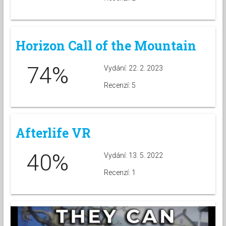
Horizon Call of the Mountain
74%
Vydání: 22. 2. 2023
Recenzí: 5
Afterlife VR
40%
Vydání: 13. 5. 2022
Recenzí: 1