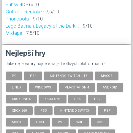
Bubsy 4D
- 6/10
Gothic 1 Remake
- 7,5/10
Phonopolis
- 9/10
Lego Batman: Legacy of the Dark...
- 9/10
Mixtape
- 7,5/10
Nejlepší hry
Jaké nejlepší hry najdete na jednotlivých platformách ?
PC
PS4
NINTENDO SWITCH LITE
MACOS
LINUX
WINDOWS
PLAYSTATION 4
ANDROID
XBOX ONE X
XBOX-ONE
PS5
PS2
XBOX 360
PS3
NINTENDO SWITCH
PSP
MOBIL
XBOX
WII
WIIU
3DS