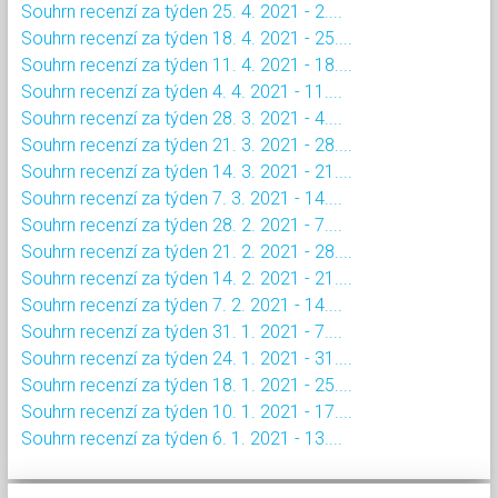
Souhrn recenzí za týden 25. 4. 2021 - 2....
Souhrn recenzí za týden 18. 4. 2021 - 25....
Souhrn recenzí za týden 11. 4. 2021 - 18....
Souhrn recenzí za týden 4. 4. 2021 - 11....
Souhrn recenzí za týden 28. 3. 2021 - 4....
Souhrn recenzí za týden 21. 3. 2021 - 28....
Souhrn recenzí za týden 14. 3. 2021 - 21....
Souhrn recenzí za týden 7. 3. 2021 - 14....
Souhrn recenzí za týden 28. 2. 2021 - 7....
Souhrn recenzí za týden 21. 2. 2021 - 28....
Souhrn recenzí za týden 14. 2. 2021 - 21....
Souhrn recenzí za týden 7. 2. 2021 - 14....
Souhrn recenzí za týden 31. 1. 2021 - 7....
Souhrn recenzí za týden 24. 1. 2021 - 31....
Souhrn recenzí za týden 18. 1. 2021 - 25....
Souhrn recenzí za týden 10. 1. 2021 - 17....
Souhrn recenzí za týden 6. 1. 2021 - 13....