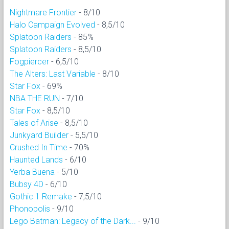
Nightmare Frontier
- 8/10
Halo Campaign Evolved
- 8,5/10
Splatoon Raiders
- 85%
Splatoon Raiders
- 8,5/10
Fogpiercer
- 6,5/10
The Alters: Last Variable
- 8/10
Star Fox
- 69%
NBA THE RUN
- 7/10
Star Fox
- 8,5/10
Tales of Arise
- 8,5/10
Junkyard Builder
- 5,5/10
Crushed In Time
- 70%
Haunted Lands
- 6/10
Yerba Buena
- 5/10
Bubsy 4D
- 6/10
Gothic 1 Remake
- 7,5/10
Phonopolis
- 9/10
Lego Batman: Legacy of the Dark...
- 9/10