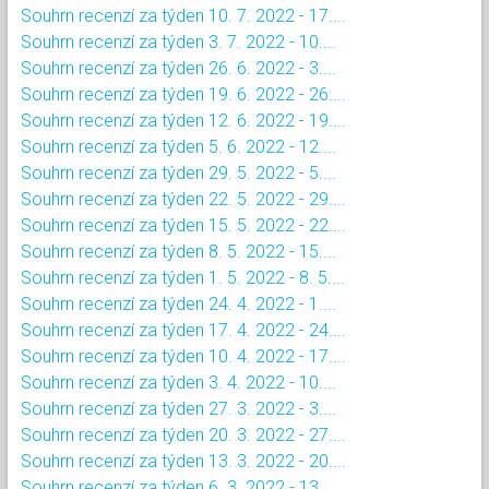
Souhrn recenzí za týden 10. 7. 2022 - 17....
Souhrn recenzí za týden 3. 7. 2022 - 10....
Souhrn recenzí za týden 26. 6. 2022 - 3....
Souhrn recenzí za týden 19. 6. 2022 - 26....
Souhrn recenzí za týden 12. 6. 2022 - 19....
Souhrn recenzí za týden 5. 6. 2022 - 12....
Souhrn recenzí za týden 29. 5. 2022 - 5....
Souhrn recenzí za týden 22. 5. 2022 - 29....
Souhrn recenzí za týden 15. 5. 2022 - 22....
Souhrn recenzí za týden 8. 5. 2022 - 15....
Souhrn recenzí za týden 1. 5. 2022 - 8. 5....
Souhrn recenzí za týden 24. 4. 2022 - 1....
Souhrn recenzí za týden 17. 4. 2022 - 24....
Souhrn recenzí za týden 10. 4. 2022 - 17....
Souhrn recenzí za týden 3. 4. 2022 - 10....
Souhrn recenzí za týden 27. 3. 2022 - 3....
Souhrn recenzí za týden 20. 3. 2022 - 27....
Souhrn recenzí za týden 13. 3. 2022 - 20....
Souhrn recenzí za týden 6. 3. 2022 - 13....