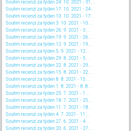
Souhrn recenzí za týden 24. 10. 2021 - 31....
Souhrn recenzí za týden 17. 10. 2021 - 24....
Souhrn recenzí za týden 10. 10. 2021 - 17....
Souhrn recenzí za týden 3. 10. 2021 - 10....
Souhrn recenzí za týden 26. 9. 2021 - 3....
Souhrn recenzí za týden 19. 9. 2021 - 26....
Souhrn recenzí za týden 12. 9. 2021 - 19....
Souhrn recenzí za týden 5. 9. 2021 - 12....
Souhrn recenzí za týden 29. 8. 2021 - 5....
Souhrn recenzí za týden 22. 8. 2021 - 29....
Souhrn recenzí za týden 15. 8. 2021 - 22....
Souhrn recenzí za týden 8. 8. 2021 - 15....
Souhrn recenzí za týden 1. 8. 2021 - 8. 8....
Souhrn recenzí za týden 25. 7. 2021 - 1....
Souhrn recenzí za týden 18. 7. 2021 - 25....
Souhrn recenzí za týden 11. 7. 2021 - 18....
Souhrn recenzí za týden 4. 7. 2021 - 11....
Souhrn recenzí za týden 27. 6. 2021 - 4....
Souhrn recenzí za týden 20. 6. 2021 - 27....