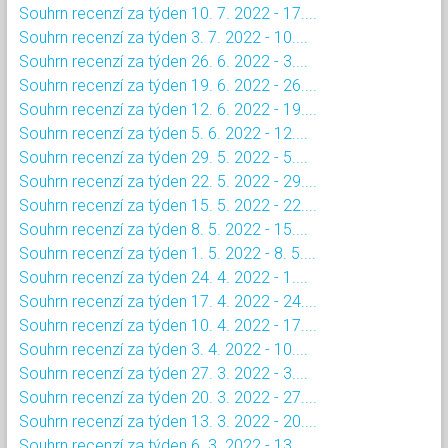
Souhrn recenzí za týden 10. 7. 2022 - 17....
Souhrn recenzí za týden 3. 7. 2022 - 10....
Souhrn recenzí za týden 26. 6. 2022 - 3....
Souhrn recenzí za týden 19. 6. 2022 - 26....
Souhrn recenzí za týden 12. 6. 2022 - 19....
Souhrn recenzí za týden 5. 6. 2022 - 12....
Souhrn recenzí za týden 29. 5. 2022 - 5....
Souhrn recenzí za týden 22. 5. 2022 - 29....
Souhrn recenzí za týden 15. 5. 2022 - 22....
Souhrn recenzí za týden 8. 5. 2022 - 15....
Souhrn recenzí za týden 1. 5. 2022 - 8. 5....
Souhrn recenzí za týden 24. 4. 2022 - 1....
Souhrn recenzí za týden 17. 4. 2022 - 24....
Souhrn recenzí za týden 10. 4. 2022 - 17....
Souhrn recenzí za týden 3. 4. 2022 - 10....
Souhrn recenzí za týden 27. 3. 2022 - 3....
Souhrn recenzí za týden 20. 3. 2022 - 27....
Souhrn recenzí za týden 13. 3. 2022 - 20....
Souhrn recenzí za týden 6. 3. 2022 - 13....