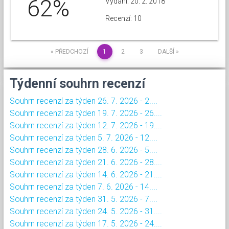
62%
Vydání: 20. 2. 2018
Recenzí: 10
« PŘEDCHOZÍ
1
2
3
DALŠÍ »
Týdenní souhrn recenzí
Souhrn recenzí za týden 26. 7. 2026 - 2....
Souhrn recenzí za týden 19. 7. 2026 - 26....
Souhrn recenzí za týden 12. 7. 2026 - 19....
Souhrn recenzí za týden 5. 7. 2026 - 12....
Souhrn recenzí za týden 28. 6. 2026 - 5....
Souhrn recenzí za týden 21. 6. 2026 - 28....
Souhrn recenzí za týden 14. 6. 2026 - 21....
Souhrn recenzí za týden 7. 6. 2026 - 14....
Souhrn recenzí za týden 31. 5. 2026 - 7....
Souhrn recenzí za týden 24. 5. 2026 - 31....
Souhrn recenzí za týden 17. 5. 2026 - 24....