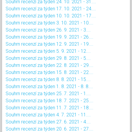
Souhrn recenzí za týden 24. 10. 2021 - 31....
Souhrn recenzí za týden 17. 10. 2021 - 24....
Souhrn recenzí za týden 10. 10. 2021 - 17....
Souhrn recenzí za týden 3. 10. 2021 - 10....
Souhrn recenzí za týden 26. 9. 2021 - 3....
Souhrn recenzí za týden 19. 9. 2021 - 26....
Souhrn recenzí za týden 12. 9. 2021 - 19....
Souhrn recenzí za týden 5. 9. 2021 - 12....
Souhrn recenzí za týden 29. 8. 2021 - 5....
Souhrn recenzí za týden 22. 8. 2021 - 29....
Souhrn recenzí za týden 15. 8. 2021 - 22....
Souhrn recenzí za týden 8. 8. 2021 - 15....
Souhrn recenzí za týden 1. 8. 2021 - 8. 8....
Souhrn recenzí za týden 25. 7. 2021 - 1....
Souhrn recenzí za týden 18. 7. 2021 - 25....
Souhrn recenzí za týden 11. 7. 2021 - 18....
Souhrn recenzí za týden 4. 7. 2021 - 11....
Souhrn recenzí za týden 27. 6. 2021 - 4....
Souhrn recenzí za týden 20. 6. 2021 - 27....