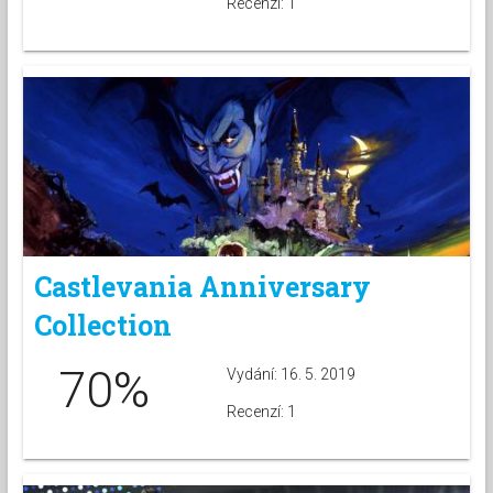
Recenzí: 1
Castlevania Anniversary
Collection
70%
Vydání: 16. 5. 2019
Recenzí: 1