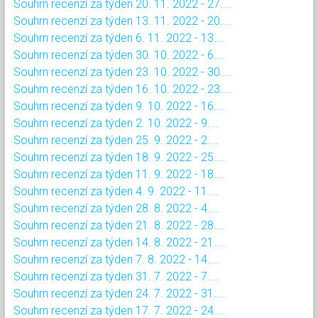
Souhrn recenzí za týden 20. 11. 2022 - 27....
Souhrn recenzí za týden 13. 11. 2022 - 20....
Souhrn recenzí za týden 6. 11. 2022 - 13....
Souhrn recenzí za týden 30. 10. 2022 - 6....
Souhrn recenzí za týden 23. 10. 2022 - 30....
Souhrn recenzí za týden 16. 10. 2022 - 23....
Souhrn recenzí za týden 9. 10. 2022 - 16....
Souhrn recenzí za týden 2. 10. 2022 - 9....
Souhrn recenzí za týden 25. 9. 2022 - 2....
Souhrn recenzí za týden 18. 9. 2022 - 25....
Souhrn recenzí za týden 11. 9. 2022 - 18....
Souhrn recenzí za týden 4. 9. 2022 - 11....
Souhrn recenzí za týden 28. 8. 2022 - 4....
Souhrn recenzí za týden 21. 8. 2022 - 28....
Souhrn recenzí za týden 14. 8. 2022 - 21....
Souhrn recenzí za týden 7. 8. 2022 - 14....
Souhrn recenzí za týden 31. 7. 2022 - 7....
Souhrn recenzí za týden 24. 7. 2022 - 31....
Souhrn recenzí za týden 17. 7. 2022 - 24....