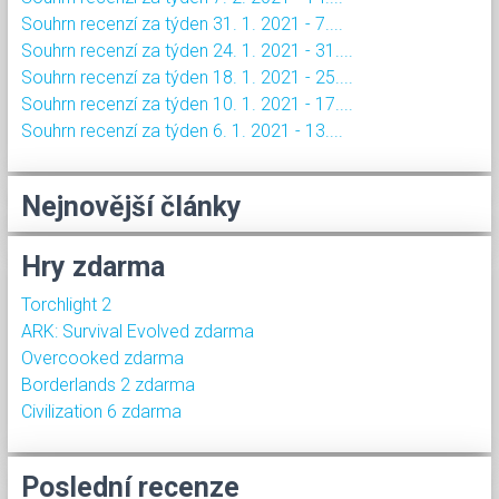
Souhrn recenzí za týden 31. 1. 2021 - 7....
Souhrn recenzí za týden 24. 1. 2021 - 31....
Souhrn recenzí za týden 18. 1. 2021 - 25....
Souhrn recenzí za týden 10. 1. 2021 - 17....
Souhrn recenzí za týden 6. 1. 2021 - 13....
Nejnovější články
Hry zdarma
Torchlight 2
ARK: Survival Evolved zdarma
Overcooked zdarma
Borderlands 2 zdarma
Civilization 6 zdarma
Poslední recenze