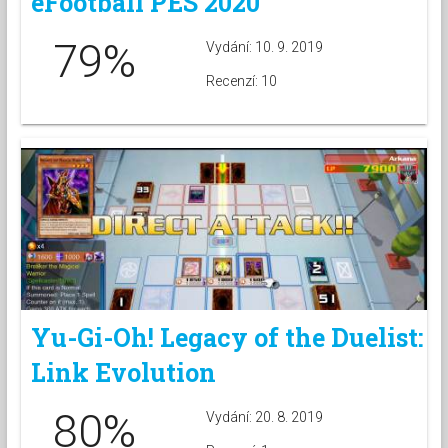
eFootball PES 2020
79%
Vydání: 10. 9. 2019
Recenzí: 10
Yu-Gi-Oh! Legacy of the Duelist:
Link Evolution
80%
Vydání: 20. 8. 2019