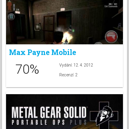
Max Payne Mobile
70%
Vydání: 12. 4. 2012
Recenzí: 2