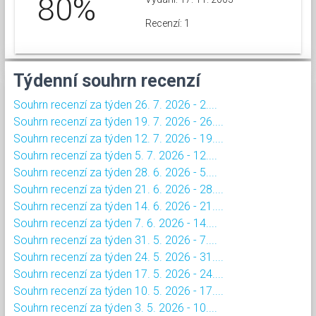
80%
Recenzí: 1
Týdenní souhrn recenzí
Souhrn recenzí za týden 26. 7. 2026 - 2....
Souhrn recenzí za týden 19. 7. 2026 - 26....
Souhrn recenzí za týden 12. 7. 2026 - 19....
Souhrn recenzí za týden 5. 7. 2026 - 12....
Souhrn recenzí za týden 28. 6. 2026 - 5....
Souhrn recenzí za týden 21. 6. 2026 - 28....
Souhrn recenzí za týden 14. 6. 2026 - 21....
Souhrn recenzí za týden 7. 6. 2026 - 14....
Souhrn recenzí za týden 31. 5. 2026 - 7....
Souhrn recenzí za týden 24. 5. 2026 - 31....
Souhrn recenzí za týden 17. 5. 2026 - 24....
Souhrn recenzí za týden 10. 5. 2026 - 17....
Souhrn recenzí za týden 3. 5. 2026 - 10....