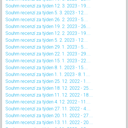
Souhrn recenzí za týden 12. 3. 2023 - 19....
Souhrn recenzí za týden 5. 3. 2023 - 12....
Souhrn recenzí za týden 26. 2. 2023 - 5....
Souhrn recenzí za týden 19. 2. 2023 - 26....
Souhrn recenzí za týden 12. 2. 2023 - 19....
Souhrn recenzí za týden 5. 2. 2023 - 12....
Souhrn recenzí za týden 29. 1. 2023 - 5....
Souhrn recenzí za týden 22. 1. 2023 - 29....
Souhrn recenzí za týden 15. 1. 2023 - 22....
Souhrn recenzí za týden 8. 1. 2023 - 15....
Souhrn recenzí za týden 1. 1. 2023 - 8. 1....
Souhrn recenzí za týden 25. 12. 2022 - 1....
Souhrn recenzí za týden 18. 12. 2022 - 25....
Souhrn recenzí za týden 11. 12. 2022 - 18....
Souhrn recenzí za týden 4. 12. 2022 - 11....
Souhrn recenzí za týden 27. 11. 2022 - 4....
Souhrn recenzí za týden 20. 11. 2022 - 27....
Souhrn recenzí za týden 13. 11. 2022 - 20....