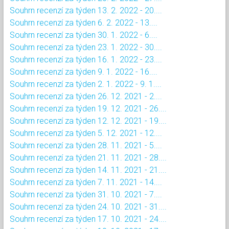
Souhrn recenzí za týden 13. 2. 2022 - 20....
Souhrn recenzí za týden 6. 2. 2022 - 13....
Souhrn recenzí za týden 30. 1. 2022 - 6....
Souhrn recenzí za týden 23. 1. 2022 - 30....
Souhrn recenzí za týden 16. 1. 2022 - 23....
Souhrn recenzí za týden 9. 1. 2022 - 16....
Souhrn recenzí za týden 2. 1. 2022 - 9. 1....
Souhrn recenzí za týden 26. 12. 2021 - 2....
Souhrn recenzí za týden 19. 12. 2021 - 26....
Souhrn recenzí za týden 12. 12. 2021 - 19....
Souhrn recenzí za týden 5. 12. 2021 - 12....
Souhrn recenzí za týden 28. 11. 2021 - 5....
Souhrn recenzí za týden 21. 11. 2021 - 28....
Souhrn recenzí za týden 14. 11. 2021 - 21....
Souhrn recenzí za týden 7. 11. 2021 - 14....
Souhrn recenzí za týden 31. 10. 2021 - 7....
Souhrn recenzí za týden 24. 10. 2021 - 31....
Souhrn recenzí za týden 17. 10. 2021 - 24....