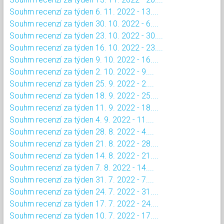
Souhrn recenzí za týden 6. 11. 2022 - 13....
Souhrn recenzí za týden 30. 10. 2022 - 6....
Souhrn recenzí za týden 23. 10. 2022 - 30....
Souhrn recenzí za týden 16. 10. 2022 - 23....
Souhrn recenzí za týden 9. 10. 2022 - 16....
Souhrn recenzí za týden 2. 10. 2022 - 9....
Souhrn recenzí za týden 25. 9. 2022 - 2....
Souhrn recenzí za týden 18. 9. 2022 - 25....
Souhrn recenzí za týden 11. 9. 2022 - 18....
Souhrn recenzí za týden 4. 9. 2022 - 11....
Souhrn recenzí za týden 28. 8. 2022 - 4....
Souhrn recenzí za týden 21. 8. 2022 - 28....
Souhrn recenzí za týden 14. 8. 2022 - 21....
Souhrn recenzí za týden 7. 8. 2022 - 14....
Souhrn recenzí za týden 31. 7. 2022 - 7....
Souhrn recenzí za týden 24. 7. 2022 - 31....
Souhrn recenzí za týden 17. 7. 2022 - 24....
Souhrn recenzí za týden 10. 7. 2022 - 17....