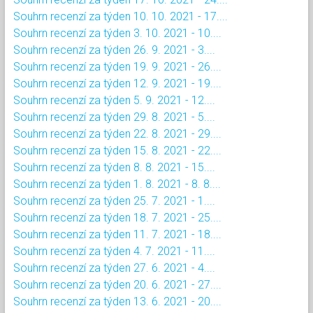
Souhrn recenzí za týden 10. 10. 2021 - 17....
Souhrn recenzí za týden 3. 10. 2021 - 10....
Souhrn recenzí za týden 26. 9. 2021 - 3....
Souhrn recenzí za týden 19. 9. 2021 - 26....
Souhrn recenzí za týden 12. 9. 2021 - 19....
Souhrn recenzí za týden 5. 9. 2021 - 12....
Souhrn recenzí za týden 29. 8. 2021 - 5....
Souhrn recenzí za týden 22. 8. 2021 - 29....
Souhrn recenzí za týden 15. 8. 2021 - 22....
Souhrn recenzí za týden 8. 8. 2021 - 15....
Souhrn recenzí za týden 1. 8. 2021 - 8. 8....
Souhrn recenzí za týden 25. 7. 2021 - 1....
Souhrn recenzí za týden 18. 7. 2021 - 25....
Souhrn recenzí za týden 11. 7. 2021 - 18....
Souhrn recenzí za týden 4. 7. 2021 - 11....
Souhrn recenzí za týden 27. 6. 2021 - 4....
Souhrn recenzí za týden 20. 6. 2021 - 27....
Souhrn recenzí za týden 13. 6. 2021 - 20....