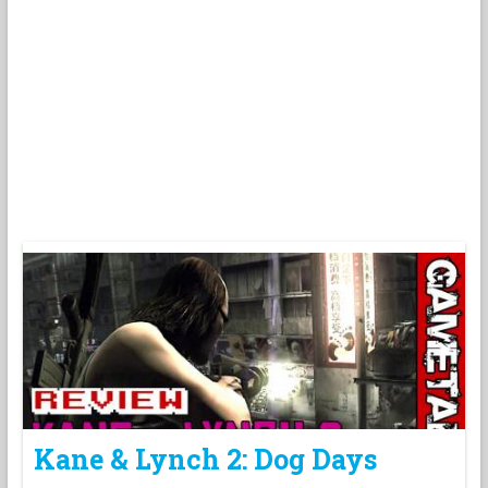
Kane & Lynch 2: Dog Days