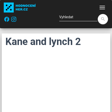
Nav
facebook
search
Kane and lynch 2