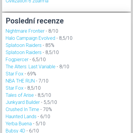
Civilization 6 zdarma
Poslední recenze
Nightmare Frontier
- 8/10
Halo Campaign Evolved
- 8,5/10
Splatoon Raiders
- 85%
Splatoon Raiders
- 8,5/10
Fogpiercer
- 6,5/10
The Alters: Last Variable
- 8/10
Star Fox
- 69%
NBA THE RUN
- 7/10
Star Fox
- 8,5/10
Tales of Arise
- 8,5/10
Junkyard Builder
- 5,5/10
Crushed In Time
- 70%
Haunted Lands
- 6/10
Yerba Buena
- 5/10
Bubsy 4D
- 6/10