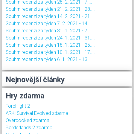
Souhrn recenzí za týden 28. 2. 2021 - 7....
Souhrn recenzí za týden 21. 2. 2021 - 28....
Souhrn recenzí za týden 14. 2. 2021 - 21....
Souhrn recenzí za týden 7. 2. 2021 - 14....
Souhrn recenzí za týden 31. 1. 2021 - 7....
Souhrn recenzí za týden 24. 1. 2021 - 31....
Souhrn recenzí za týden 18. 1. 2021 - 25....
Souhrn recenzí za týden 10. 1. 2021 - 17....
Souhrn recenzí za týden 6. 1. 2021 - 13....
Nejnovější články
Hry zdarma
Torchlight 2
ARK: Survival Evolved zdarma
Overcooked zdarma
Borderlands 2 zdarma