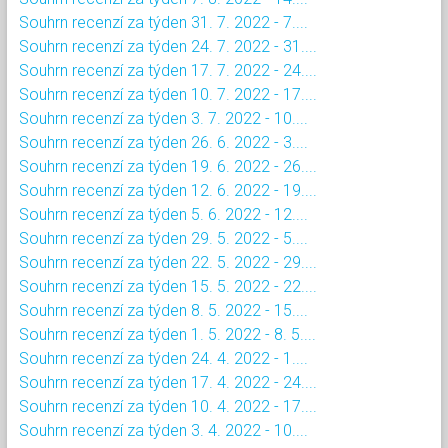
Souhrn recenzí za týden 31. 7. 2022 - 7....
Souhrn recenzí za týden 24. 7. 2022 - 31....
Souhrn recenzí za týden 17. 7. 2022 - 24....
Souhrn recenzí za týden 10. 7. 2022 - 17....
Souhrn recenzí za týden 3. 7. 2022 - 10....
Souhrn recenzí za týden 26. 6. 2022 - 3....
Souhrn recenzí za týden 19. 6. 2022 - 26....
Souhrn recenzí za týden 12. 6. 2022 - 19....
Souhrn recenzí za týden 5. 6. 2022 - 12....
Souhrn recenzí za týden 29. 5. 2022 - 5....
Souhrn recenzí za týden 22. 5. 2022 - 29....
Souhrn recenzí za týden 15. 5. 2022 - 22....
Souhrn recenzí za týden 8. 5. 2022 - 15....
Souhrn recenzí za týden 1. 5. 2022 - 8. 5....
Souhrn recenzí za týden 24. 4. 2022 - 1....
Souhrn recenzí za týden 17. 4. 2022 - 24....
Souhrn recenzí za týden 10. 4. 2022 - 17....
Souhrn recenzí za týden 3. 4. 2022 - 10....