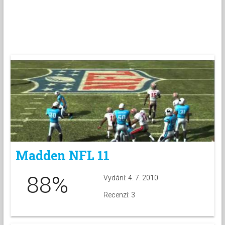
Madden NFL 11
88%
Vydání: 4. 7. 2010
Recenzí: 3