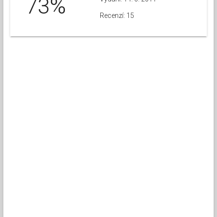
73%
Recenzí: 15