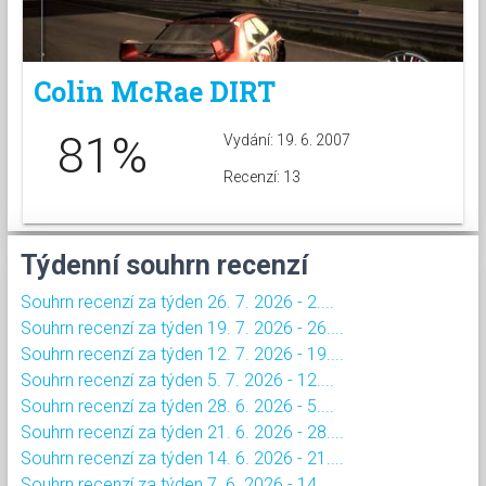
Colin McRae DIRT
81%
Vydání: 19. 6. 2007
Recenzí: 13
Týdenní souhrn recenzí
Souhrn recenzí za týden 26. 7. 2026 - 2....
Souhrn recenzí za týden 19. 7. 2026 - 26....
Souhrn recenzí za týden 12. 7. 2026 - 19....
Souhrn recenzí za týden 5. 7. 2026 - 12....
Souhrn recenzí za týden 28. 6. 2026 - 5....
Souhrn recenzí za týden 21. 6. 2026 - 28....
Souhrn recenzí za týden 14. 6. 2026 - 21....
Souhrn recenzí za týden 7. 6. 2026 - 14....