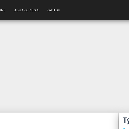
ONE
XBOX-SERIES-X
SWITCH
T