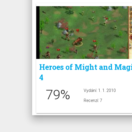
Heroes of Might and Mag
4
79%
Vydání: 1. 1. 2010
Recenzí: 7