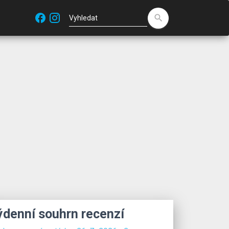
facebook
search
ýdenní souhrn recenzí