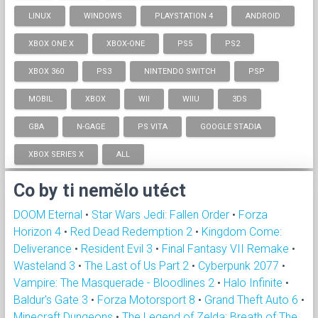
LINUX
WINDOWS
PLAYSTATION 4
ANDROID
XBOX ONE X
XBOX-ONE
PS5
PS2
XBOX 360
PS3
NINTENDO SWITCH
PSP
MOBIL
XBOX
WII
WIIU
3DS
GBA
N-GAGE
PS VITA
GOOGLE STADIA
XBOX SERIES X
ALL
Co by ti nemělo utéct
DOOM Eternal
•
Star Wars Jedi: Fallen Order
•
Forza
Horizon 4
•
Red Dead Redemption 2
•
Kingdom Come:
Deliverance
•
Resident Evil 3
•
Final Fantasy VII Remake
•
Wasteland 3
•
The Last of Us Part 2
•
Cyberpunk 2077
•
Vampire: The Masquerade - Bloodlines 2
•
Halo Infinite
•
Baldur's Gate 3
•
Forza Motorsport 8
•
Grand Theft Auto 6
•
Minecraft Dungeons
•
The Legend of Zelda: Breath of The