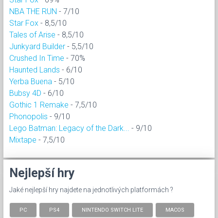
NBA THE RUN
- 7/10
Star Fox
- 8,5/10
Tales of Arise
- 8,5/10
Junkyard Builder
- 5,5/10
Crushed In Time
- 70%
Haunted Lands
- 6/10
Yerba Buena
- 5/10
Bubsy 4D
- 6/10
Gothic 1 Remake
- 7,5/10
Phonopolis
- 9/10
Lego Batman: Legacy of the Dark...
- 9/10
Mixtape
- 7,5/10
Nejlepší hry
Jaké nejlepší hry najdete na jednotlivých platformách ?
PC
PS4
NINTENDO SWITCH LITE
MACOS