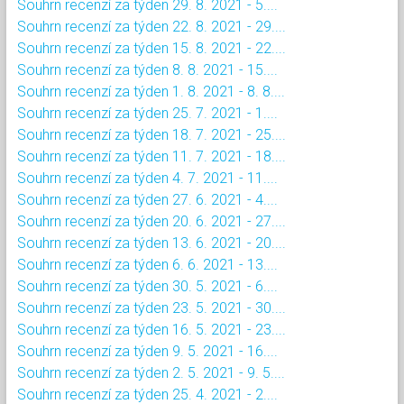
Souhrn recenzí za týden 29. 8. 2021 - 5....
Souhrn recenzí za týden 22. 8. 2021 - 29....
Souhrn recenzí za týden 15. 8. 2021 - 22....
Souhrn recenzí za týden 8. 8. 2021 - 15....
Souhrn recenzí za týden 1. 8. 2021 - 8. 8....
Souhrn recenzí za týden 25. 7. 2021 - 1....
Souhrn recenzí za týden 18. 7. 2021 - 25....
Souhrn recenzí za týden 11. 7. 2021 - 18....
Souhrn recenzí za týden 4. 7. 2021 - 11....
Souhrn recenzí za týden 27. 6. 2021 - 4....
Souhrn recenzí za týden 20. 6. 2021 - 27....
Souhrn recenzí za týden 13. 6. 2021 - 20....
Souhrn recenzí za týden 6. 6. 2021 - 13....
Souhrn recenzí za týden 30. 5. 2021 - 6....
Souhrn recenzí za týden 23. 5. 2021 - 30....
Souhrn recenzí za týden 16. 5. 2021 - 23....
Souhrn recenzí za týden 9. 5. 2021 - 16....
Souhrn recenzí za týden 2. 5. 2021 - 9. 5....
Souhrn recenzí za týden 25. 4. 2021 - 2....