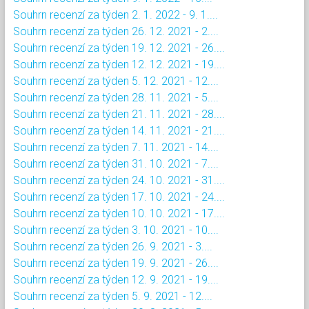
Souhrn recenzí za týden 2. 1. 2022 - 9. 1....
Souhrn recenzí za týden 26. 12. 2021 - 2....
Souhrn recenzí za týden 19. 12. 2021 - 26....
Souhrn recenzí za týden 12. 12. 2021 - 19....
Souhrn recenzí za týden 5. 12. 2021 - 12....
Souhrn recenzí za týden 28. 11. 2021 - 5....
Souhrn recenzí za týden 21. 11. 2021 - 28....
Souhrn recenzí za týden 14. 11. 2021 - 21....
Souhrn recenzí za týden 7. 11. 2021 - 14....
Souhrn recenzí za týden 31. 10. 2021 - 7....
Souhrn recenzí za týden 24. 10. 2021 - 31....
Souhrn recenzí za týden 17. 10. 2021 - 24....
Souhrn recenzí za týden 10. 10. 2021 - 17....
Souhrn recenzí za týden 3. 10. 2021 - 10....
Souhrn recenzí za týden 26. 9. 2021 - 3....
Souhrn recenzí za týden 19. 9. 2021 - 26....
Souhrn recenzí za týden 12. 9. 2021 - 19....
Souhrn recenzí za týden 5. 9. 2021 - 12....