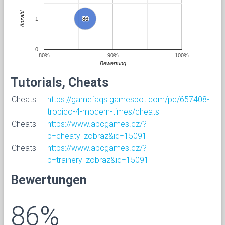
Anzahl
1
86
86
0
80%
90%
100%
Bewertung
Tutorials, Cheats
Cheats
https://gamefaqs.gamespot.com/pc/657408-
tropico-4-modern-times/cheats
Cheats
https://www.abcgames.cz/?
p=cheaty_zobraz&id=15091
Cheats
https://www.abcgames.cz/?
p=trainery_zobraz&id=15091
Bewertungen
86%