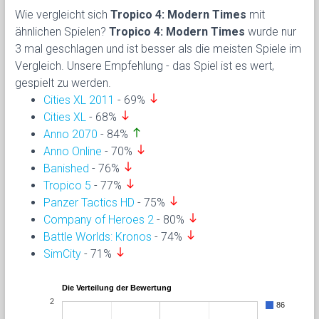
Wie vergleicht sich
Tropico 4: Modern Times
mit
ähnlichen Spielen?
Tropico 4: Modern Times
wurde nur
3 mal geschlagen und ist besser als die meisten Spiele im
Vergleich. Unsere Empfehlung - das Spiel ist es wert,
gespielt zu werden.
south
Cities XL 2011
- 69%
south
Cities XL
- 68%
north
Anno 2070
- 84%
south
Anno Online
- 70%
south
Banished
- 76%
south
Tropico 5
- 77%
south
Panzer Tactics HD
- 75%
south
Company of Heroes 2
- 80%
south
Battle Worlds: Kronos
- 74%
south
SimCity
- 71%
Die Verteilung der Bewertung
2
86