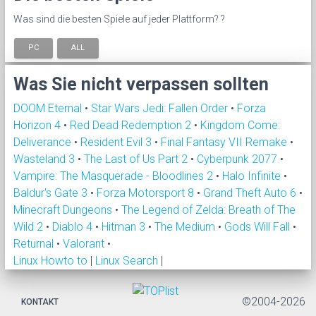
Was sind die besten Spiele auf jeder Plattform? ?
PC
ALL
Was Sie nicht verpassen sollten
DOOM Eternal
•
Star Wars Jedi: Fallen Order
•
Forza
Horizon 4
•
Red Dead Redemption 2
•
Kingdom Come:
Deliverance
•
Resident Evil 3
•
Final Fantasy VII Remake
•
Wasteland 3
•
The Last of Us Part 2
•
Cyberpunk 2077
•
Vampire: The Masquerade - Bloodlines 2
•
Halo Infinite
•
Baldur's Gate 3
•
Forza Motorsport 8
•
Grand Theft Auto 6
•
Minecraft Dungeons
•
The Legend of Zelda: Breath of The
Wild 2
•
Diablo 4
•
Hitman 3
•
The Medium
•
Gods Will Fall
•
Returnal
•
Valorant
•
Linux Howto to
|
Linux Search
|
©2004-2026
KONTAKT