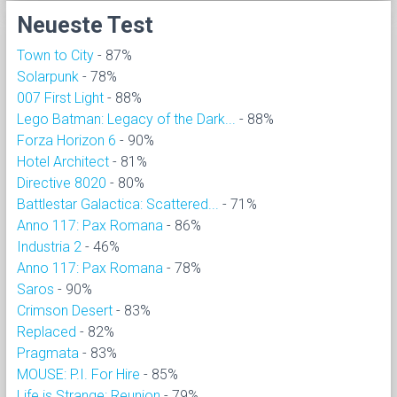
Neueste Test
Town to City
- 87%
Solarpunk
- 78%
007 First Light
- 88%
Lego Batman: Legacy of the Dark...
- 88%
Forza Horizon 6
- 90%
Hotel Architect
- 81%
Directive 8020
- 80%
Battlestar Galactica: Scattered...
- 71%
Anno 117: Pax Romana
- 86%
Industria 2
- 46%
Anno 117: Pax Romana
- 78%
Saros
- 90%
Crimson Desert
- 83%
Replaced
- 82%
Pragmata
- 83%
MOUSE: P.I. For Hire
- 85%
Life is Strange: Reunion
- 79%