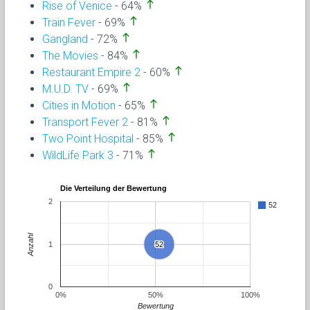
north
Rise of Venice
- 64%
north
Train Fever
- 69%
north
Gangland
- 72%
north
The Movies
- 84%
north
Restaurant Empire 2
- 60%
north
M.U.D. TV
- 69%
north
Cities in Motion
- 65%
north
Transport Fever 2
- 81%
north
Two Point Hospital
- 85%
north
WildLife Park 3
- 71%
Die Verteilung der Bewertung
2
52
Anzahl
1
52
52
0
0%
50%
100%
Bewertung