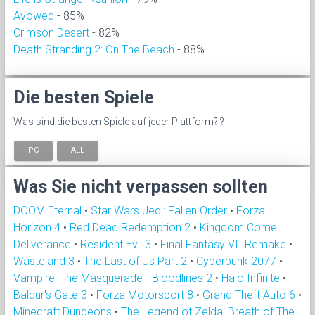
Avowed
- 85%
Crimson Desert
- 82%
Death Stranding 2: On The Beach
- 88%
Die besten Spiele
Was sind die besten Spiele auf jeder Plattform? ?
PC
ALL
Was Sie nicht verpassen sollten
DOOM Eternal
•
Star Wars Jedi: Fallen Order
•
Forza
Horizon 4
•
Red Dead Redemption 2
•
Kingdom Come:
Deliverance
•
Resident Evil 3
•
Final Fantasy VII Remake
•
Wasteland 3
•
The Last of Us Part 2
•
Cyberpunk 2077
•
Vampire: The Masquerade - Bloodlines 2
•
Halo Infinite
•
Baldur's Gate 3
•
Forza Motorsport 8
•
Grand Theft Auto 6
•
Minecraft Dungeons
•
The Legend of Zelda: Breath of The