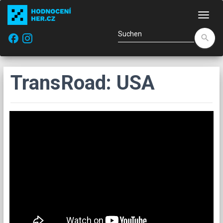
Navi
facebook
search
TransRoad: USA