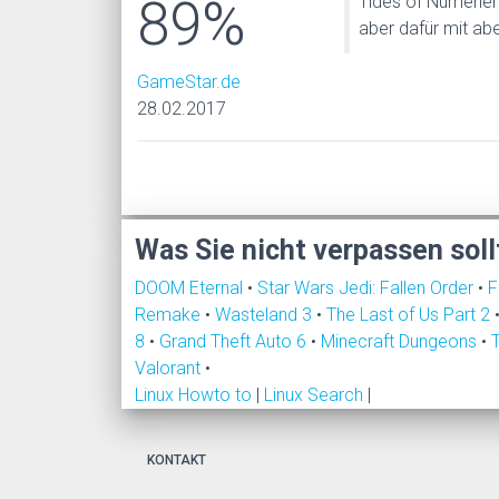
89%
Tides of Numenera
aber dafür mit abe
GameStar.de
28.02.2017
Was Sie nicht verpassen soll
DOOM Eternal
•
Star Wars Jedi: Fallen Order
•
F
Remake
•
Wasteland 3
•
The Last of Us Part 2
8
•
Grand Theft Auto 6
•
Minecraft Dungeons
•
Valorant
•
Linux Howto to
|
Linux Search
|
KONTAKT