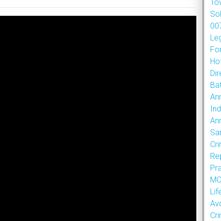
To
So
007
Le
Fo
Hot
Dir
Bat
An
Ind
An
Sa
Cr
Re
Pr
MOU
Lif
Av
Cr