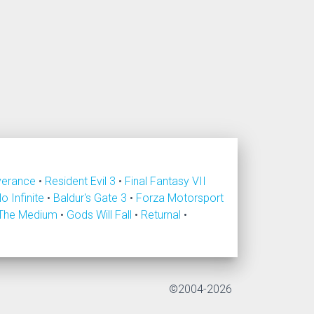
verance
•
Resident Evil 3
•
Final Fantasy VII
lo Infinite
•
Baldur's Gate 3
•
Forza Motorsport
The Medium
•
Gods Will Fall
•
Returnal
•
©2004-2026