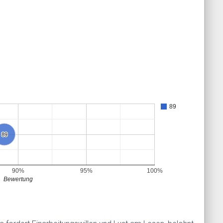
89
89
89
90%
95%
100%
Bewertung