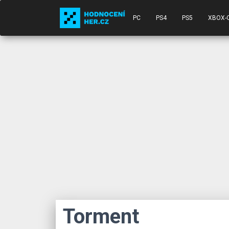
PC
PS4
PS5
XBOX-
Torment