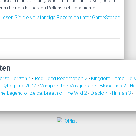
 fordert Einarbeitungswillen und Lust am Lesen, belohnt
r mit einer der besten Rollenspiel-Geschichten.
Lesen Sie die vollständige Rezension unter GameStar.de
ten
orza Horizon 4
•
Red Dead Redemption 2
•
Kingdom Come: Deli
•
Cyberpunk 2077
•
Vampire: The Masquerade - Bloodlines 2
•
Ha
The Legend of Zelda: Breath of The Wild 2
•
Diablo 4
•
Hitman 3
•