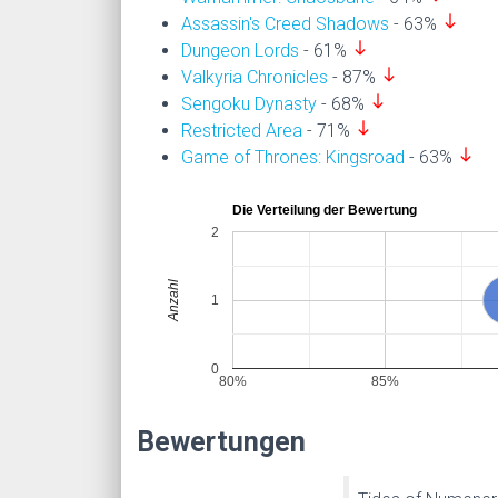
south
Assassin's Creed Shadows
- 63%
south
Dungeon Lords
- 61%
south
Valkyria Chronicles
- 87%
south
Sengoku Dynasty
- 68%
south
Restricted Area
- 71%
south
Game of Thrones: Kingsroad
- 63%
Die Verteilung der Bewertung
2
Anzahl
1
0
80%
85%
Bewertungen