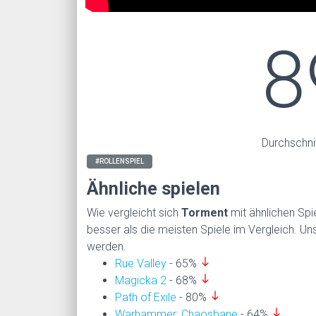
8
Durchschni
#ROLLENSPIEL
Ähnliche spielen
Wie vergleicht sich
Torment
mit ähnlichen Sp
besser als die meisten Spiele im Vergleich. Uns
werden.
south
Rue Valley
- 65%
south
Magicka 2
- 68%
south
Path of Exile
- 80%
south
Warhammer: Chaosbane
- 64%