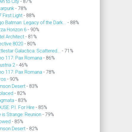
wn to City
- 87%
larpunk
- 78%
 First Light
- 88%
go Batman: Legacy of the Dark...
- 88%
rza Horizon 6
- 90%
el Architect
- 81%
ective 8020
- 80%
tlestar Galactica: Scattered...
- 71%
no 117: Pax Romana
- 86%
ustria 2
- 46%
no 117: Pax Romana
- 78%
ros
- 90%
imson Desert
- 83%
placed
- 82%
agmata
- 83%
SE: P.I. For Hire
- 85%
e is Strange: Reunion
- 79%
owed
- 85%
imson Desert
- 82%