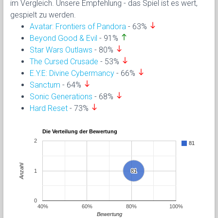
im Vergleich. Unsere Empfehlung - das Spiel ist es wert,
gespielt zu werden.
south
Avatar: Frontiers of Pandora
- 63%
north
Beyond Good & Evil
- 91%
south
Star Wars Outlaws
- 80%
south
The Cursed Crusade
- 53%
south
E.Y.E: Divine Cybermancy
- 66%
south
Sanctum
- 64%
south
Sonic Generations
- 68%
south
Hard Reset
- 73%
Die Verteilung der Bewertung
2
81
Anzahl
1
81
81
0
40%
60%
80%
100%
Bewertung