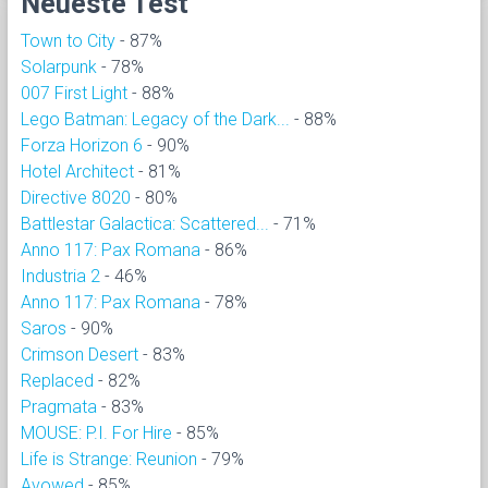
Neueste Test
Town to City
- 87%
Solarpunk
- 78%
007 First Light
- 88%
Lego Batman: Legacy of the Dark...
- 88%
Forza Horizon 6
- 90%
Hotel Architect
- 81%
Directive 8020
- 80%
Battlestar Galactica: Scattered...
- 71%
Anno 117: Pax Romana
- 86%
Industria 2
- 46%
Anno 117: Pax Romana
- 78%
Saros
- 90%
Crimson Desert
- 83%
Replaced
- 82%
Pragmata
- 83%
MOUSE: P.I. For Hire
- 85%
Life is Strange: Reunion
- 79%
Avowed
- 85%