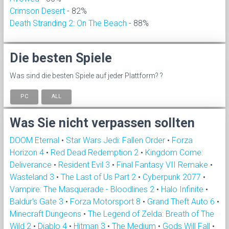
Crimson Desert
- 82%
Death Stranding 2: On The Beach
- 88%
Die besten Spiele
Was sind die besten Spiele auf jeder Plattform? ?
PC
ALL
Was Sie nicht verpassen sollten
DOOM Eternal
•
Star Wars Jedi: Fallen Order
•
Forza
Horizon 4
•
Red Dead Redemption 2
•
Kingdom Come:
Deliverance
•
Resident Evil 3
•
Final Fantasy VII Remake
•
Wasteland 3
•
The Last of Us Part 2
•
Cyberpunk 2077
•
Vampire: The Masquerade - Bloodlines 2
•
Halo Infinite
•
Baldur's Gate 3
•
Forza Motorsport 8
•
Grand Theft Auto 6
•
Minecraft Dungeons
•
The Legend of Zelda: Breath of The
Wild 2
•
Diablo 4
•
Hitman 3
•
The Medium
•
Gods Will Fall
•