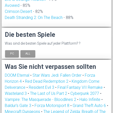
Avowed
- 85%
Crimson Desert
- 82%
Death Stranding 2: On The Beach
- 88%
Die besten Spiele
Was sind die besten Spiele auf jeder Plattform? ?
PC
ALL
Was Sie nicht verpassen sollten
DOOM Eternal
•
Star Wars Jedi: Fallen Order
•
Forza
Horizon 4
•
Red Dead Redemption 2
•
Kingdom Come:
Deliverance
•
Resident Evil 3
•
Final Fantasy VII Remake
•
Wasteland 3
•
The Last of Us Part 2
•
Cyberpunk 2077
•
Vampire: The Masquerade - Bloodlines 2
•
Halo Infinite
•
Baldur's Gate 3
•
Forza Motorsport 8
•
Grand Theft Auto 6
•
Minecraft Dungeons
•
The Legend of Zelda: Breath of The