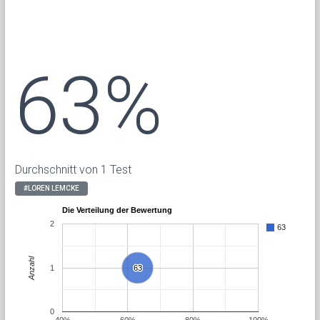
63%
Durchschnitt von 1 Test
#LOREN LEMCKE
Die Verteilung der Bewertung
2
63
Anzahl
1
63
63
0
40%
60%
80%
100%