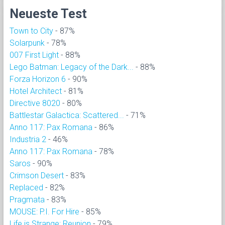
Neueste Test
Town to City
- 87%
Solarpunk
- 78%
007 First Light
- 88%
Lego Batman: Legacy of the Dark...
- 88%
Forza Horizon 6
- 90%
Hotel Architect
- 81%
Directive 8020
- 80%
Battlestar Galactica: Scattered...
- 71%
Anno 117: Pax Romana
- 86%
Industria 2
- 46%
Anno 117: Pax Romana
- 78%
Saros
- 90%
Crimson Desert
- 83%
Replaced
- 82%
Pragmata
- 83%
MOUSE: P.I. For Hire
- 85%
Life is Strange: Reunion
- 79%