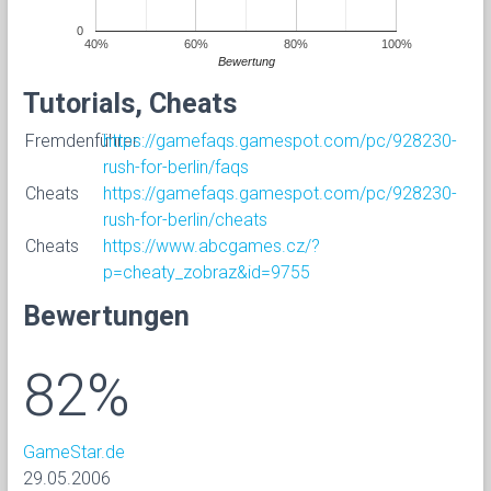
0
40%
60%
80%
100%
Bewertung
Tutorials, Cheats
Fremdenführer
https://gamefaqs.gamespot.com/pc/928230-
rush-for-berlin/faqs
Cheats
https://gamefaqs.gamespot.com/pc/928230-
rush-for-berlin/cheats
Cheats
https://www.abcgames.cz/?
p=cheaty_zobraz&id=9755
Bewertungen
82%
GameStar.de
29.05.2006