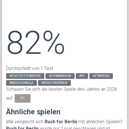
82%
Durchschnitt von 1 Test
#ECHTZEIT-STRATEGIE
#STORMREGION
#PC
#STRATEGIE
#MICK SCHNELLE
#RUSH FOR BERLIN
Schauen Sie sich die besten Spiele des Jahres an 2026
auf:
PC
Ähnliche spielen
Wie vergleicht sich
Rush for Berlin
mit ähnlichen Spielen?
Rush for Berlin
wurde nur 2 mal geschlagen und ist