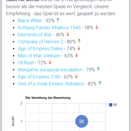
besser als die meisten Spiele im Vergleich. Unsere
Empfehlung - das Spiel ist es wert, gespielt zu werden.
north
Black White
- 92%
south
Achtung Panzer: Kharkov 1943
- 58%
south
Elements of War
- 40%
north
Company of Heroes 2
- 80%
south
Age of Empires Online
- 74%
south
Men of War: Vietnam
- 63%
south
Oil Rush
- 72%
north
Wargame: european escalation
- 79%
south
Age of Empires 2 HD
- 63%
north
Sins of a Solar Empire: Rebellion
- 82%
Die Verteilung der Bewertung
2
82
Anzahl
1
82
82