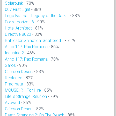
Solarpunk
- 78%
007 First Light
- 88%
Lego Batman: Legacy of the Dark...
- 88%
Forza Horizon 6
- 90%
Hotel Architect
- 81%
Directive 8020
- 80%
Battlestar Galactica: Scattered...
- 71%
Anno 117: Pax Romana
- 86%
Industria 2
- 46%
Anno 117: Pax Romana
- 78%
Saros
- 90%
Crimson Desert
- 83%
Replaced
- 82%
Pragmata
- 83%
MOUSE: P.I. For Hire
- 85%
Life is Strange: Reunion
- 79%
Avowed
- 85%
Crimson Desert
- 82%
Death Stranding 2: On The Beach
- 88%