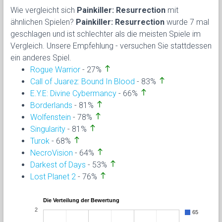
Wie vergleicht sich
Painkiller: Resurrection
mit
ähnlichen Spielen?
Painkiller: Resurrection
wurde 7 mal
geschlagen und ist schlechter als die meisten Spiele im
Vergleich. Unsere Empfehlung - versuchen Sie stattdessen
ein anderes Spiel.
north
Rogue Warrior
- 27%
north
Call of Juarez: Bound In Blood
- 83%
north
E.Y.E: Divine Cybermancy
- 66%
north
Borderlands
- 81%
north
Wolfenstein
- 78%
north
Singularity
- 81%
north
Turok
- 68%
north
NecroVision
- 64%
north
Darkest of Days
- 53%
north
Lost Planet 2
- 76%
Die Verteilung der Bewertung
2
65