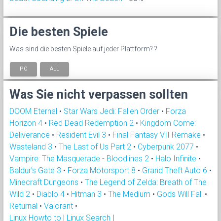
Die besten Spiele
Was sind die besten Spiele auf jeder Plattform? ?
PC
ALL
Was Sie nicht verpassen sollten
DOOM Eternal
•
Star Wars Jedi: Fallen Order
•
Forza
Horizon 4
•
Red Dead Redemption 2
•
Kingdom Come:
Deliverance
•
Resident Evil 3
•
Final Fantasy VII Remake
•
Wasteland 3
•
The Last of Us Part 2
•
Cyberpunk 2077
•
Vampire: The Masquerade - Bloodlines 2
•
Halo Infinite
•
Baldur's Gate 3
•
Forza Motorsport 8
•
Grand Theft Auto 6
•
Minecraft Dungeons
•
The Legend of Zelda: Breath of The
Wild 2
•
Diablo 4
•
Hitman 3
•
The Medium
•
Gods Will Fall
•
Returnal
•
Valorant
•
Linux Howto to
|
Linux Search
|