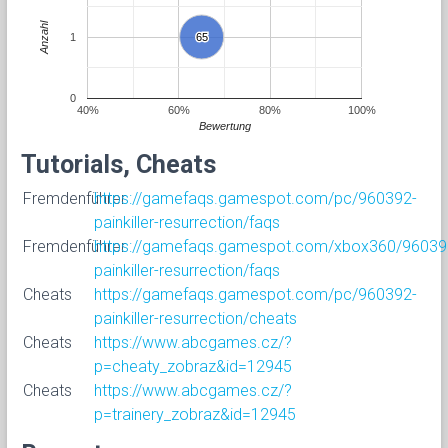
Anzahl
1
65
65
0
40%
60%
80%
100%
Bewertung
Tutorials, Cheats
Fremdenführer
https://gamefaqs.gamespot.com/pc/960392-
painkiller-resurrection/faqs
Fremdenführer
https://gamefaqs.gamespot.com/xbox360/96039
painkiller-resurrection/faqs
Cheats
https://gamefaqs.gamespot.com/pc/960392-
painkiller-resurrection/cheats
Cheats
https://www.abcgames.cz/?
p=cheaty_zobraz&id=12945
Cheats
https://www.abcgames.cz/?
p=trainery_zobraz&id=12945