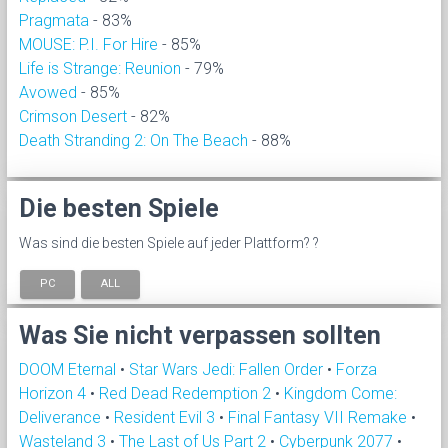
Pragmata
- 83%
MOUSE: P.I. For Hire
- 85%
Life is Strange: Reunion
- 79%
Avowed
- 85%
Crimson Desert
- 82%
Death Stranding 2: On The Beach
- 88%
Die besten Spiele
Was sind die besten Spiele auf jeder Plattform? ?
PC
ALL
Was Sie nicht verpassen sollten
DOOM Eternal
•
Star Wars Jedi: Fallen Order
•
Forza
Horizon 4
•
Red Dead Redemption 2
•
Kingdom Come:
Deliverance
•
Resident Evil 3
•
Final Fantasy VII Remake
•
Wasteland 3
•
The Last of Us Part 2
•
Cyberpunk 2077
•