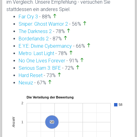
im Vergleich. Unsere Empfehlung - versuchen Sie
stattdessen ein anderes Spiel.
north
Far Cry 3
- 88%
north
Sniper: Ghost Warrior 2
- 56%
north
The Darkness 2
- 78%
north
Borderlands 2
- 87%
north
E.Y.E: Divine Cybermancy
- 66%
north
Metro: Last Light
- 78%
north
No One Lives Forever
- 91%
north
Serious Sam 3: BFE
- 72%
north
Hard Reset
- 73%
north
Nexuiz
- 67%
Die Verteilung der Bewertung
2
58
Anzahl
1
58
58