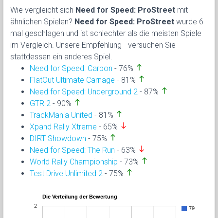
Wie vergleicht sich
Need for Speed: ProStreet
mit
ähnlichen Spielen?
Need for Speed: ProStreet
wurde 6
mal geschlagen und ist schlechter als die meisten Spiele
im Vergleich. Unsere Empfehlung - versuchen Sie
stattdessen ein anderes Spiel.
north
Need for Speed: Carbon
- 76%
north
FlatOut Ultimate Carnage
- 81%
north
Need for Speed: Underground 2
- 87%
north
GTR 2
- 90%
north
TrackMania United
- 81%
south
Xpand Rally Xtreme
- 65%
north
DIRT Showdown
- 75%
south
Need for Speed: The Run
- 63%
north
World Rally Championship
- 73%
north
Test Drive Unlimited 2
- 75%
Die Verteilung der Bewertung
2
79