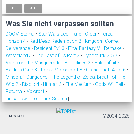
PC
ALL
Was Sie nicht verpassen sollten
DOOM Eternal
•
Star Wars Jedi: Fallen Order
•
Forza
Horizon 4
•
Red Dead Redemption 2
•
Kingdom Come:
Deliverance
•
Resident Evil 3
•
Final Fantasy VII Remake
•
Wasteland 3
•
The Last of Us Part 2
•
Cyberpunk 2077
•
Vampire: The Masquerade - Bloodlines 2
•
Halo Infinite
•
Baldur's Gate 3
•
Forza Motorsport 8
•
Grand Theft Auto 6
•
Minecraft Dungeons
•
The Legend of Zelda: Breath of The
Wild 2
•
Diablo 4
•
Hitman 3
•
The Medium
•
Gods Will Fall
•
Returnal
•
Valorant
•
Linux Howto to
|
Linux Search
|
©2004-2026
KONTAKT