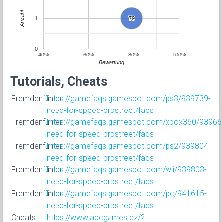
Anzahl
1
79
79
0
40%
60%
80%
100%
Bewertung
Tutorials, Cheats
Fremdenführer
https://gamefaqs.gamespot.com/ps3/939739-
need-for-speed-prostreet/faqs
Fremdenführer
https://gamefaqs.gamespot.com/xbox360/93966
need-for-speed-prostreet/faqs
Fremdenführer
https://gamefaqs.gamespot.com/ps2/939804-
need-for-speed-prostreet/faqs
Fremdenführer
https://gamefaqs.gamespot.com/wii/939803-
need-for-speed-prostreet/faqs
Fremdenführer
https://gamefaqs.gamespot.com/pc/941615-
need-for-speed-prostreet/faqs
Cheats
https://www.abcgames.cz/?