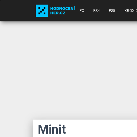
PC
PS4
PS5
XBOX-
Minit