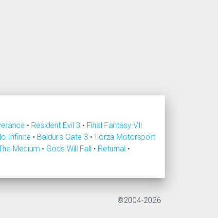
verance
•
Resident Evil 3
•
Final Fantasy VII
lo Infinite
•
Baldur's Gate 3
•
Forza Motorsport
The Medium
•
Gods Will Fall
•
Returnal
•
©2004-2026