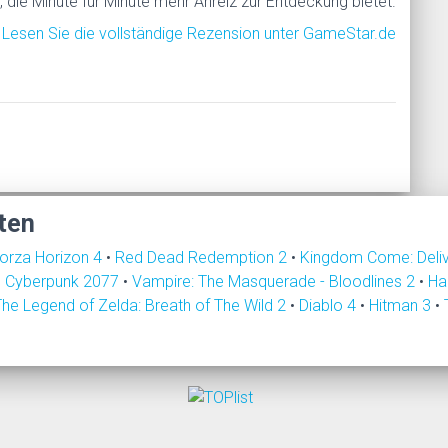
 die Minute für Minute mehr Anreiz zur Entdeckung bietet.
Lesen Sie die vollständige Rezension unter GameStar.de
ten
orza Horizon 4
•
Red Dead Redemption 2
•
Kingdom Come: Deli
•
Cyberpunk 2077
•
Vampire: The Masquerade - Bloodlines 2
•
Ha
The Legend of Zelda: Breath of The Wild 2
•
Diablo 4
•
Hitman 3
•