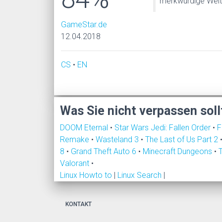
merkwürdige Welt,
GameStar.de
12.04.2018
CS
•
EN
Was Sie nicht verpassen soll
DOOM Eternal
•
Star Wars Jedi: Fallen Order
•
F
Remake
•
Wasteland 3
•
The Last of Us Part 2
8
•
Grand Theft Auto 6
•
Minecraft Dungeons
•
Valorant
•
Linux Howto to
|
Linux Search
|
KONTAKT