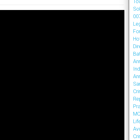
To
So
007
Le
Fo
Hot
Dir
Bat
An
Ind
An
Sa
Cr
Re
Pr
MOU
Lif
Av
Cr