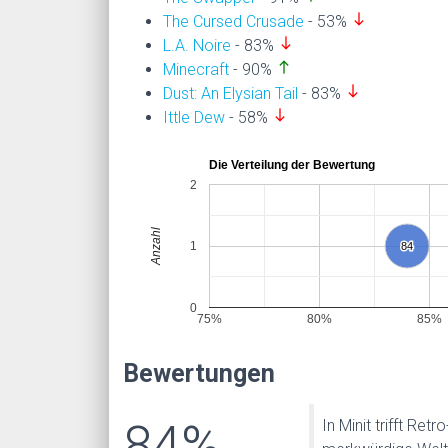
south
The Cursed Crusade
- 53%
south
L.A. Noire
- 83%
north
Minecraft
- 90%
south
Dust: An Elysian Tail
- 83%
south
Ittle Dew
- 58%
Die Verteilung der Bewertung
2
Anzahl
1
84
84
0
75%
80%
85%
Bewertungen
84%
In Minit trifft Re