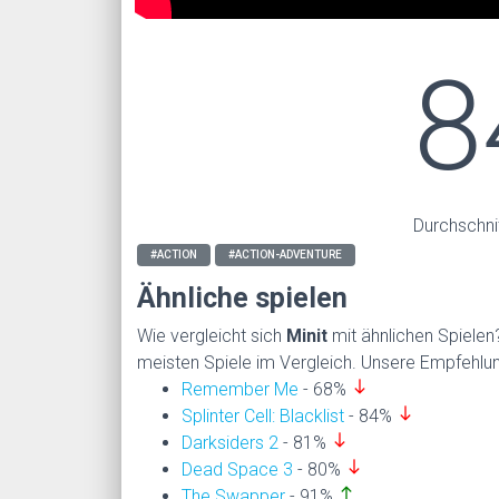
8
Durchschni
#ACTION
#ACTION-ADVENTURE
Ähnliche spielen
Wie vergleicht sich
Minit
mit ähnlichen Spiele
meisten Spiele im Vergleich. Unsere Empfehlung
south
Remember Me
- 68%
south
Splinter Cell: Blacklist
- 84%
south
Darksiders 2
- 81%
south
Dead Space 3
- 80%
north
The Swapper
- 91%