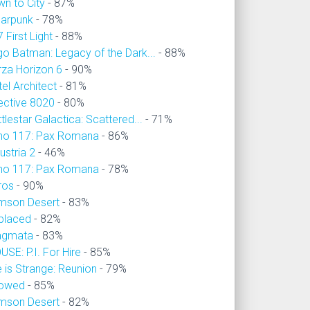
wn to City
- 87%
larpunk
- 78%
 First Light
- 88%
go Batman: Legacy of the Dark...
- 88%
rza Horizon 6
- 90%
el Architect
- 81%
ective 8020
- 80%
tlestar Galactica: Scattered...
- 71%
no 117: Pax Romana
- 86%
ustria 2
- 46%
no 117: Pax Romana
- 78%
ros
- 90%
imson Desert
- 83%
placed
- 82%
agmata
- 83%
SE: P.I. For Hire
- 85%
e is Strange: Reunion
- 79%
owed
- 85%
imson Desert
- 82%