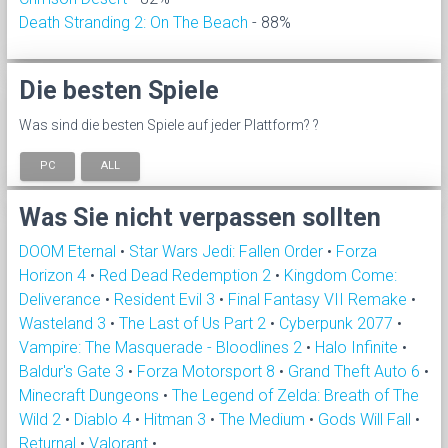
Death Stranding 2: On The Beach
- 88%
Die besten Spiele
Was sind die besten Spiele auf jeder Plattform? ?
PC
ALL
Was Sie nicht verpassen sollten
DOOM Eternal
•
Star Wars Jedi: Fallen Order
•
Forza
Horizon 4
•
Red Dead Redemption 2
•
Kingdom Come:
Deliverance
•
Resident Evil 3
•
Final Fantasy VII Remake
•
Wasteland 3
•
The Last of Us Part 2
•
Cyberpunk 2077
•
Vampire: The Masquerade - Bloodlines 2
•
Halo Infinite
•
Baldur's Gate 3
•
Forza Motorsport 8
•
Grand Theft Auto 6
•
Minecraft Dungeons
•
The Legend of Zelda: Breath of The
Wild 2
•
Diablo 4
•
Hitman 3
•
The Medium
•
Gods Will Fall
•
Returnal
•
Valorant
•