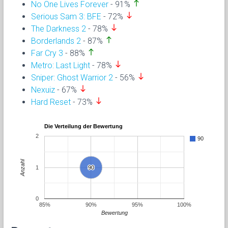
north
No One Lives Forever
- 91%
south
Serious Sam 3: BFE
- 72%
south
The Darkness 2
- 78%
north
Borderlands 2
- 87%
north
Far Cry 3
- 88%
south
Metro: Last Light
- 78%
south
Sniper: Ghost Warrior 2
- 56%
south
Nexuiz
- 67%
south
Hard Reset
- 73%
Die Verteilung der Bewertung
2
90
Anzahl
1
90
90
0
85%
90%
95%
100%
Bewertung