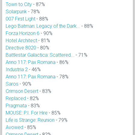
Town to City
- 87%
Solarpunk
- 78%
007 First Light
- 88%
Lego Batman: Legacy of the Dark...
- 88%
Forza Horizon 6
- 90%
Hotel Architect
- 81%
Directive 8020
- 80%
Battlestar Galactica: Scattered...
- 71%
Anno 117: Pax Romana
- 86%
Industria 2
- 46%
Anno 117: Pax Romana
- 78%
Saros
- 90%
Crimson Desert
- 83%
Replaced
- 82%
Pragmata
- 83%
MOUSE: P.I. For Hire
- 85%
Life is Strange: Reunion
- 79%
Avowed
- 85%
Crimson Desert
- 82%