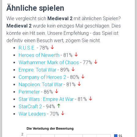
Ähnliche spielen
Wie vergleicht sich
Medieval 2
mit ähnlichen Spielen?
Medieval 2
wurde kein einziges Mal geschlagen. Dies
könnte ein Hit sein. Unsere Empfehlung - das Spiel ist
definitiv einen Besuch wert, zögern Sie nicht.
south
R.U.S.E.
- 78%
south
Heroes of Newerth
- 81%
south
Warhammer: Mark of Chaos
- 77%
south
Empire: Total War
- 89%
south
Company of Heroes 2
- 80%
south
Napoleon: Total War
- 81%
south
Perimeter
- 86%
south
Star Wars : Empire At War
- 81%
north
StarCraft 2
- 94%
south
War Leaders
- 70%
Die Verteilung der Bewertung
2
91