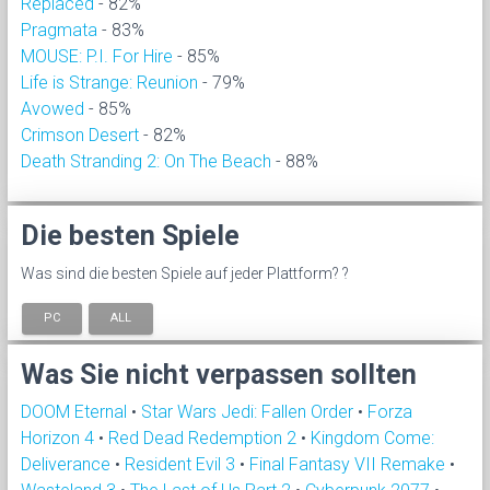
Replaced
- 82%
Pragmata
- 83%
MOUSE: P.I. For Hire
- 85%
Life is Strange: Reunion
- 79%
Avowed
- 85%
Crimson Desert
- 82%
Death Stranding 2: On The Beach
- 88%
Die besten Spiele
Was sind die besten Spiele auf jeder Plattform? ?
PC
ALL
Was Sie nicht verpassen sollten
DOOM Eternal
•
Star Wars Jedi: Fallen Order
•
Forza
Horizon 4
•
Red Dead Redemption 2
•
Kingdom Come:
Deliverance
•
Resident Evil 3
•
Final Fantasy VII Remake
•