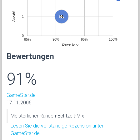
Anzahl
1
91
91
0
85%
90%
95%
100%
Bewertung
Bewertungen
91%
GameStar.de
17.11.2006
Meisterlicher Runden-Echtzeit-Mix
Lesen Sie die vollständige Rezension unter
GameStar.de