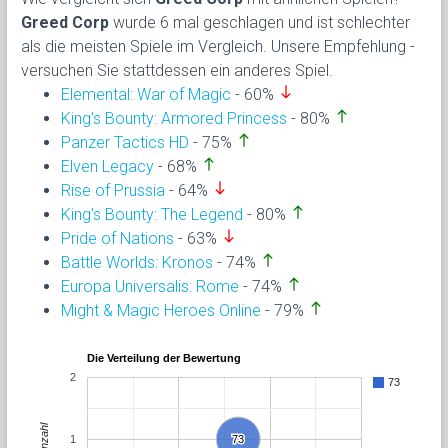
Greed Corp
wurde 6 mal geschlagen und ist schlechter
als die meisten Spiele im Vergleich. Unsere Empfehlung -
versuchen Sie stattdessen ein anderes Spiel.
south
Elemental: War of Magic
- 60%
north
King's Bounty: Armored Princess
- 80%
north
Panzer Tactics HD
- 75%
north
Elven Legacy
- 68%
south
Rise of Prussia
- 64%
north
King's Bounty: The Legend
- 80%
south
Pride of Nations
- 63%
north
Battle Worlds: Kronos
- 74%
north
Europa Universalis: Rome
- 74%
north
Might & Magic Heroes Online
- 79%
Die Verteilung der Bewertung
2
73
Anzahl
1
73
73