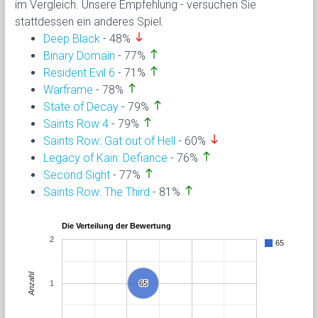
im Vergleich. Unsere Empfehlung - versuchen Sie
stattdessen ein anderes Spiel.
south
Deep Black
- 48%
north
Binary Domain
- 77%
north
Resident Evil 6
- 71%
north
Warframe
- 78%
north
State of Decay
- 79%
north
Saints Row 4
- 79%
south
Saints Row: Gat out of Hell
- 60%
north
Legacy of Kain: Defiance
- 76%
north
Second Sight
- 77%
north
Saints Row: The Third
- 81%
Die Verteilung der Bewertung
2
65
Anzahl
1
65
65