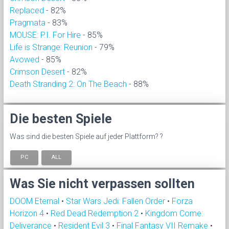
Replaced
- 82%
Pragmata
- 83%
MOUSE: P.I. For Hire
- 85%
Life is Strange: Reunion
- 79%
Avowed
- 85%
Crimson Desert
- 82%
Death Stranding 2: On The Beach
- 88%
Die besten Spiele
Was sind die besten Spiele auf jeder Plattform? ?
PC
ALL
Was Sie nicht verpassen sollten
DOOM Eternal
•
Star Wars Jedi: Fallen Order
•
Forza
Horizon 4
•
Red Dead Redemption 2
•
Kingdom Come:
Deliverance
•
Resident Evil 3
•
Final Fantasy VII Remake
•