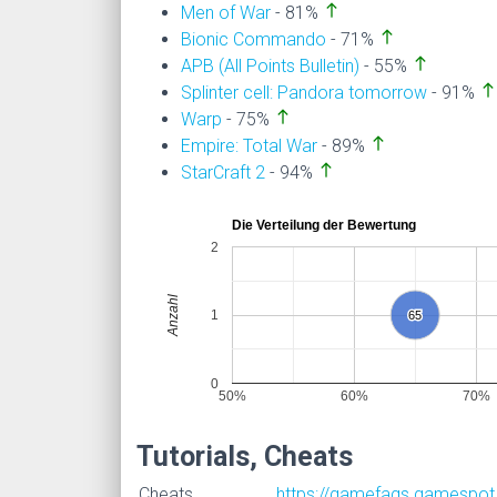
north
Men of War
- 81%
north
Bionic Commando
- 71%
north
APB (All Points Bulletin)
- 55%
north
Splinter cell: Pandora tomorrow
- 91%
north
Warp
- 75%
north
Empire: Total War
- 89%
north
StarCraft 2
- 94%
Die Verteilung der Bewertung
2
Anzahl
1
65
65
0
50%
60%
70%
Tutorials, Cheats
Cheats
https://gamefaqs.gamespot