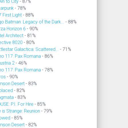
wn to City
- 87%
larpunk
- 78%
 First Light
- 88%
go Batman: Legacy of the Dark...
- 88%
rza Horizon 6
- 90%
el Architect
- 81%
ective 8020
- 80%
tlestar Galactica: Scattered...
- 71%
no 117: Pax Romana
- 86%
ustria 2
- 46%
no 117: Pax Romana
- 78%
ros
- 90%
imson Desert
- 83%
placed
- 82%
agmata
- 83%
SE: P.I. For Hire
- 85%
e is Strange: Reunion
- 79%
owed
- 85%
imson Desert
- 82%