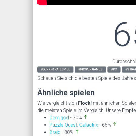
6
Durchschni
#DENK- & RATESPIEL
#PROPER GAMES
#PC
#STRAT
Schauen Sie sich die besten Spiele des Jahre
Ähnliche spielen
Wie vergleicht sich
Flock!
mit ähnlichen Spiel
die meisten Spiele im Vergleich. Unsere Empfe
north
Demigod
- 70%
north
Puzzle Quest: Galactrix
- 66%
north
Braid
- 88%