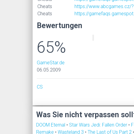
Cheats
https://www.abcgames.cz/?
Cheats
https://gamefaqs.gamespo
Bewertungen
65%
GameStar.de
06.05.2009
CS
Was Sie nicht verpassen soll
DOOM Eternal
•
Star Wars Jedi: Fallen Order
•
F
Remake
•
Wasteland 3
•
The Last of Us Part 2