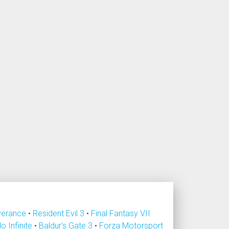
verance
•
Resident Evil 3
•
Final Fantasy VII
lo Infinite
•
Baldur's Gate 3
•
Forza Motorsport