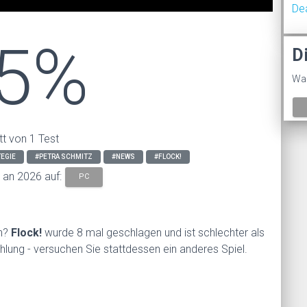
De
5%
D
Was
tt von 1 Test
EGIE
#PETRA SCHMITZ
#NEWS
#FLOCK!
s an 2026 auf:
PC
en?
Flock!
wurde 8 mal geschlagen und ist schlechter als
hlung - versuchen Sie stattdessen ein anderes Spiel.