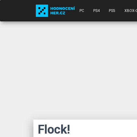
PC
PS4
PS5
XBOX-
Flock!