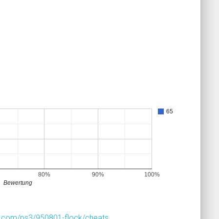
65
80%
90%
100%
Bewertung
.com/ps3/950801-flock/cheats