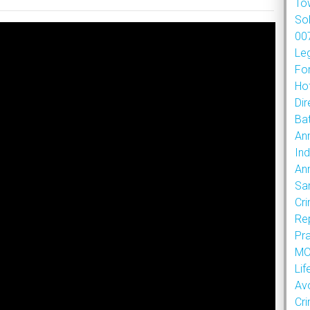
To
So
007
Le
Fo
Hot
Dir
Bat
An
Ind
An
Sa
Cr
Re
Pr
MOU
Lif
Av
Cr