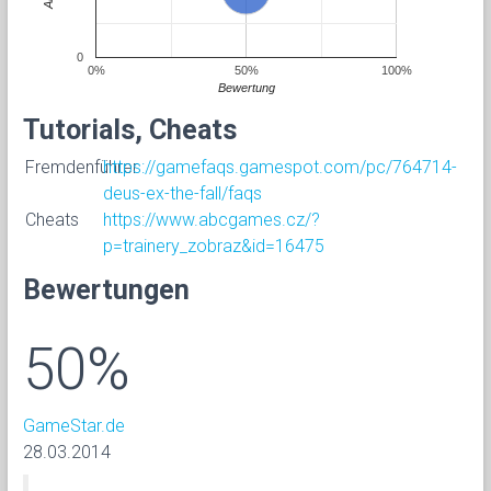
0
0%
50%
100%
Bewertung
Tutorials, Cheats
Fremdenführer
https://gamefaqs.gamespot.com/pc/764714-
deus-ex-the-fall/faqs
Cheats
https://www.abcgames.cz/?
p=trainery_zobraz&id=16475
Bewertungen
50%
GameStar.de
28.03.2014