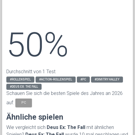
50%
Durchschnitt von 1 Test
#ROLLENSPIEL
#ACTION-ROLLENSPIEL
#PC
#DIMITRY HALLEY
#DEUS EX: THE FALL
Schauen Sie sich die besten Spiele des Jahres an 2026
auf:
PC
Ähnliche spielen
Wie vergleicht sich
Deus Ex: The Fall
mit ähnlichen
Spielen?
Deus Ex: The Fall
wurde 10 mal geschlagen und