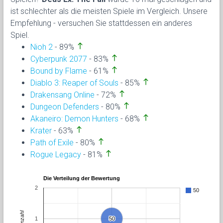
ist schlechter als die meisten Spiele im Vergleich. Unsere
Empfehlung - versuchen Sie stattdessen ein anderes
Spiel.
north
Nioh 2
- 89%
north
Cyberpunk 2077
- 83%
north
Bound by Flame
- 61%
north
Diablo 3: Reaper of Souls
- 85%
north
Drakensang Online
- 72%
north
Dungeon Defenders
- 80%
north
Akaneiro: Demon Hunters
- 68%
north
Krater
- 63%
north
Path of Exile
- 80%
north
Rogue Legacy
- 81%
Die Verteilung der Bewertung
2
50
Anzahl
1
50
50