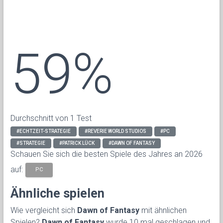
59%
Durchschnitt von 1 Test
#ECHTZEIT-STRATEGIE
#REVERIE WORLD STUDIOS
#PC
#STRATEGIE
#PATRICK LÜCK
#DAWN OF FANTASY
Schauen Sie sich die besten Spiele des Jahres an 2026
auf:
PC
Ähnliche spielen
Wie vergleicht sich
Dawn of Fantasy
mit ähnlichen
Spielen?
Dawn of Fantasy
wurde 10 mal geschlagen und