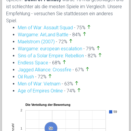
ist schlechter als die meisten Spiele im Vergleich. Unsere
Empfehlung - versuchen Sie stattdessen ein anderes
Spiel.
north
Men of War: Assault Squad
- 75%
north
Wargame: AirLand Battle
- 84%
north
Maelstrom (2007)
- 72%
north
Wargame: european escalation
- 79%
north
Sins of a Solar Empire: Rebellion
- 82%
north
Endless Space
- 68%
north
Jagged Alliance: Crossfire
- 67%
north
Oil Rush
- 72%
north
Men of War: Vietnam
- 63%
north
Age of Empires Online
- 74%
Die Verteilung der Bewertung
2
59
Anzahl
1
59
59