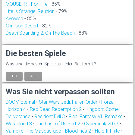
MOUSE: P.I. For Hire
- 85%
Life is Strange: Reunion
- 79%
Avowed
- 85%
Crimson Desert
- 82%
Death Stranding 2: On The Beach
- 88%
Die besten Spiele
Was sind die besten Spiele auf jeder Plattform? ?
PC
ALL
Was Sie nicht verpassen sollten
DOOM Eternal
•
Star Wars Jedi: Fallen Order
•
Forza
Horizon 4
•
Red Dead Redemption 2
•
Kingdom Come:
Deliverance
•
Resident Evil 3
•
Final Fantasy VII Remake
•
Wasteland 3
•
The Last of Us Part 2
•
Cyberpunk 2077
•
Vampire: The Masquerade - Bloodlines 2
•
Halo Infinite
•