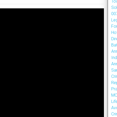
To
So
007
Le
Fo
Hot
Dir
Bat
An
Ind
An
Sa
Cr
Re
Pr
MOU
Lif
Av
Cr