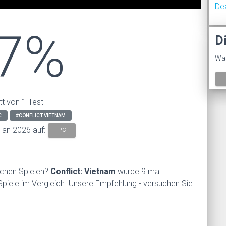
De
7%
D
Was
tt von 1 Test
C
#CONFLICT VIETNAM
s an 2026 auf:
PC
ichen Spielen?
Conflict: Vietnam
wurde 9 mal
 Spiele im Vergleich. Unsere Empfehlung - versuchen Sie