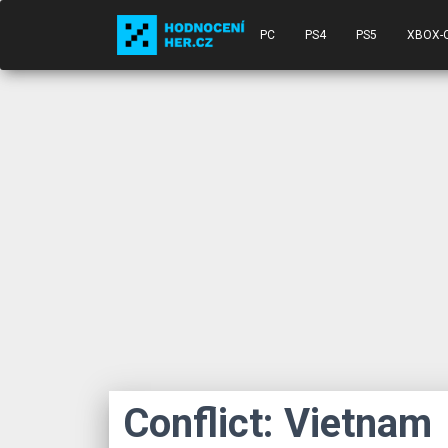
PC
PS4
PS5
XBOX-
Conflict: Vietnam