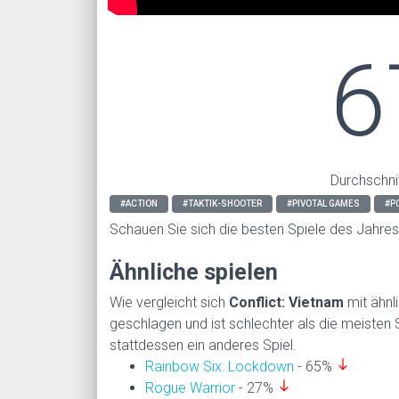
6
Durchschni
#ACTION
#TAKTIK-SHOOTER
#PIVOTAL GAMES
#P
Schauen Sie sich die besten Spiele des Jahre
Ähnliche spielen
Wie vergleicht sich
Conflict: Vietnam
mit ähnl
geschlagen und ist schlechter als die meisten
stattdessen ein anderes Spiel.
south
Rainbow Six: Lockdown
- 65%
south
Rogue Warrior
- 27%