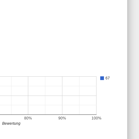
67
80%
90%
100%
Bewertung