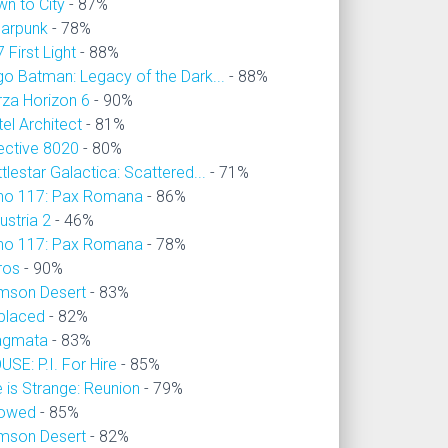
wn to City
- 87%
larpunk
- 78%
 First Light
- 88%
go Batman: Legacy of the Dark...
- 88%
rza Horizon 6
- 90%
el Architect
- 81%
ective 8020
- 80%
tlestar Galactica: Scattered...
- 71%
no 117: Pax Romana
- 86%
ustria 2
- 46%
no 117: Pax Romana
- 78%
ros
- 90%
imson Desert
- 83%
placed
- 82%
agmata
- 83%
SE: P.I. For Hire
- 85%
e is Strange: Reunion
- 79%
owed
- 85%
imson Desert
- 82%