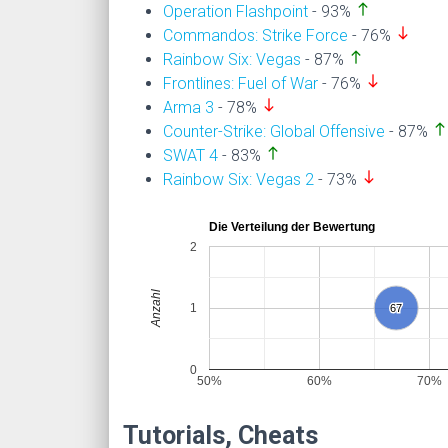
north
Operation Flashpoint
- 93%
south
Commandos: Strike Force
- 76%
north
Rainbow Six: Vegas
- 87%
south
Frontlines: Fuel of War
- 76%
south
Arma 3
- 78%
north
Counter-Strike: Global Offensive
- 87%
north
SWAT 4
- 83%
south
Rainbow Six: Vegas 2
- 73%
Die Verteilung der Bewertung
2
Anzahl
1
67
67
0
50%
60%
70%
Tutorials, Cheats