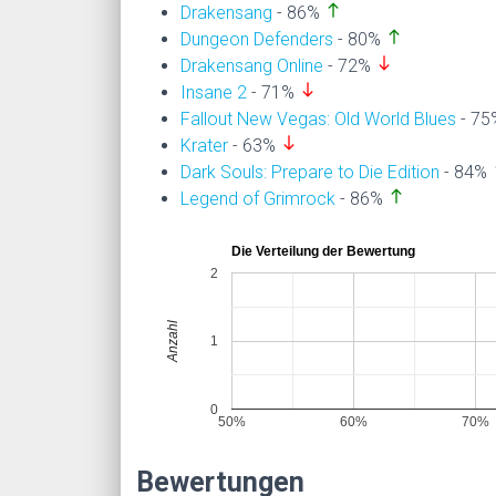
north
Drakensang
- 86%
north
Dungeon Defenders
- 80%
south
Drakensang Online
- 72%
south
Insane 2
- 71%
Fallout New Vegas: Old World Blues
- 7
south
Krater
- 63%
n
Dark Souls: Prepare to Die Edition
- 84%
north
Legend of Grimrock
- 86%
Die Verteilung der Bewertung
2
Anzahl
1
0
50%
60%
70%
Bewertungen