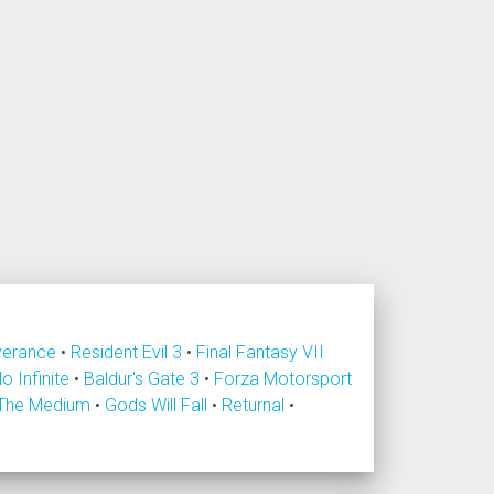
verance
•
Resident Evil 3
•
Final Fantasy VII
lo Infinite
•
Baldur's Gate 3
•
Forza Motorsport
The Medium
•
Gods Will Fall
•
Returnal
•