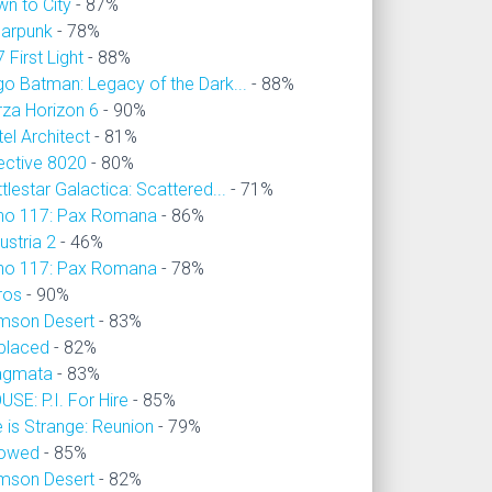
wn to City
- 87%
larpunk
- 78%
 First Light
- 88%
go Batman: Legacy of the Dark...
- 88%
rza Horizon 6
- 90%
el Architect
- 81%
ective 8020
- 80%
tlestar Galactica: Scattered...
- 71%
no 117: Pax Romana
- 86%
ustria 2
- 46%
no 117: Pax Romana
- 78%
ros
- 90%
imson Desert
- 83%
placed
- 82%
agmata
- 83%
SE: P.I. For Hire
- 85%
e is Strange: Reunion
- 79%
owed
- 85%
imson Desert
- 82%