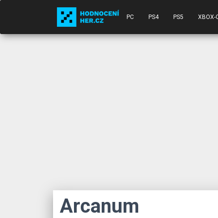
PC
PS4
PS5
XBOX-
Arcanum