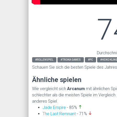
7
Durchschni
#ROLLENSPIEL
#TROIKA GAMES
#PC
#HEIKO KLIN
Schauen Sie sich die besten Spiele des Jahre
Ähnliche spielen
Wie vergleicht sich
Arcanum
mit ähnlichen Sp
schlechter als die meisten Spiele im Vergleich
anderes Spiel.
north
Jade Empire
- 85%
south
The Last Remnant
- 71%