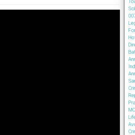
To
So
007
Le
Fo
Hot
Dir
Bat
An
Ind
An
Sa
Cr
Re
Pr
MOU
Lif
Av
Cr