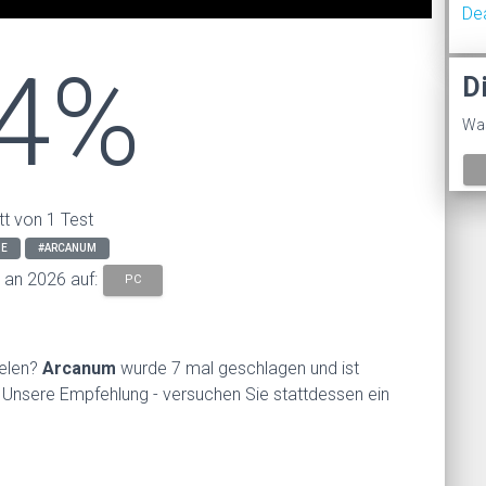
De
4%
D
Was
tt von 1 Test
GE
#ARCANUM
s an 2026 auf:
PC
ielen?
Arcanum
wurde 7 mal geschlagen und ist
. Unsere Empfehlung - versuchen Sie stattdessen ein